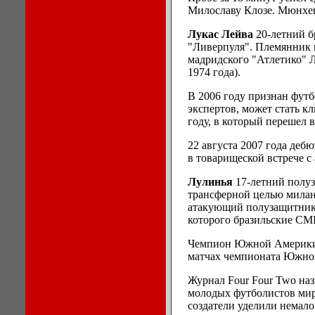
Милославу Клозе. Мюнхен
Лукас Лейва
20-летний 
"Ливерпуля". Племянник 
мадридского "Атлетико" 
1974 года).
В 2006 году признан фут
экспертов, может стать к
году, в который перешел 
22 августа 2007 года деб
в товарищеской встрече с
Лулинья
17-летний полуз
трансферной целью милан
атакующий полузащитник 
которого бразильские С
Чемпион Южной Америки с
матчах чемпионата Южной
Журнал Four Four Two наз
молодых футболистов мира
создатели уделили немал