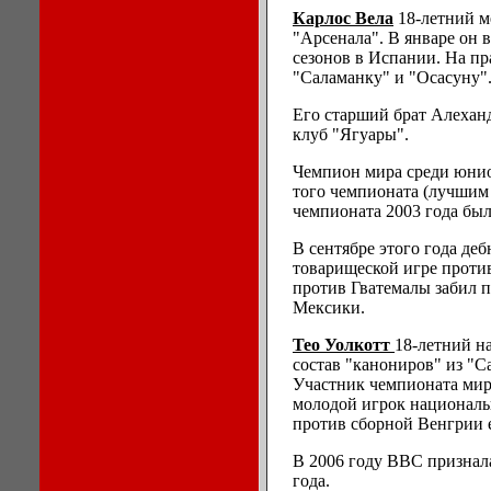
Карлос Вела
18-летний 
"Арсенала". В январе он 
сезонов в Испании. На пр
"Саламанку" и "Осасуну"
Его старший брат Алехан
клуб "Ягуары".
Чемпион мира среди юнио
того чемпионата (лучшим
чемпионата 2003 года был
В сентябре этого года де
товарищеской игре против
против Гватемалы забил п
Мексики.
Тео Уолкотт
18-летний н
состав "канониров" из "Са
Участник чемпионата мир
молодой игрок националь
против сборной Венгрии е
В 2006 году ВВС признал
года.