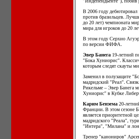
"Индепендьенте"), побив
В 2006 году дебютировал 
против бразильцев. Лучш
до 20 лет) чемпионата ми
мира для игроков до 20 ле
В этом году Серхио Агуэ
по версии ФИФА.
Эвер Банега
19-летний п
"Бока Хуниорис". Класси
которым следят скауты м
Заменил в полузащите "Б
мадридский "Реал". Связ
Рикельме – Эвер Банега м
Хуниорис" в Кубке Либер
Карим Бензема
20-летни
Франции. В этом сезоне Б
является приоритетной ц
мадридского "Реала", тур
"Интера", "Милана" и лон
Тренер "канониров" Арсен