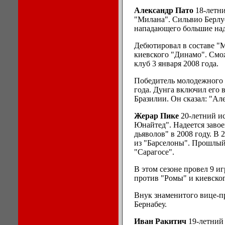
Александр Пато
18-летн
"Милана". Сильвио Берлус
нападающего большие на
Дебютировал в составе "
киевского "Динамо". Смож
клуб 3 января 2008 года.
Победитель молодежного
года. Дунга включил его 
Бразилии. Он сказал: "Ал
Жерар Пике
20-летний и
Юнайтед". Надеется завое
дьяволов" в 2008 году. В
из "Барселоны". Прошлый 
"Сарагосе".
В этом сезоне провел 9 иг
против "Ромы" и киевско
Внук знаменитого вице-п
Бернабеу.
Иван Ракитич
19-летний