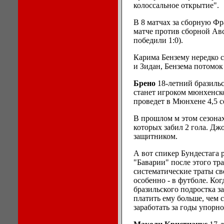
колоссальное открытие".
В 8 матчах за сборную Фр
матче против сборной Ав
победили 1:0).
Карима Бензему нередко 
и Зидан, Бензема потомок
Брено
18-летний бразильс
станет игроком мюнхенск
проведет в Мюнхене 4,5 с
В прошлом м этом сезонах
которых забил 2 гола. Дж
защитником.
А вот спикер Бундестага 
"Баварии" после этого тр
систематические траты св
особенно - в футболе. Ког
бразильского подростка з
платить ему больше, чем 
заработать за годы упорног