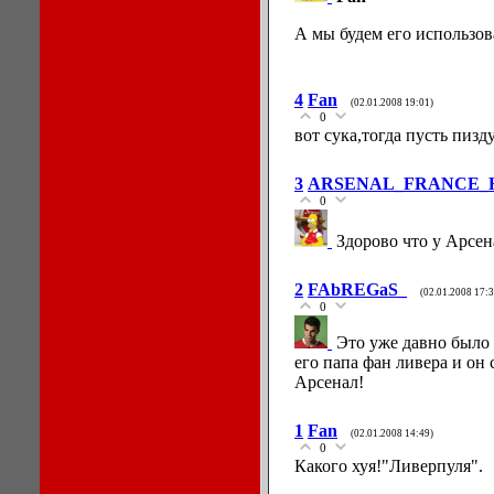
А мы будем его использова
4
Fan
(02.01.2008 19:01)
0
вот сука,тогда пусть пизд
3
ARSENAL_FRANCE_
0
Здорово что у Арсена
2
FAbREGaS_
(02.01.2008 17:3
0
Это уже давно было 
его папа фан ливера и он 
Арсенал!
1
Fan
(02.01.2008 14:49)
0
Какого хуя!"Ливерпуля".