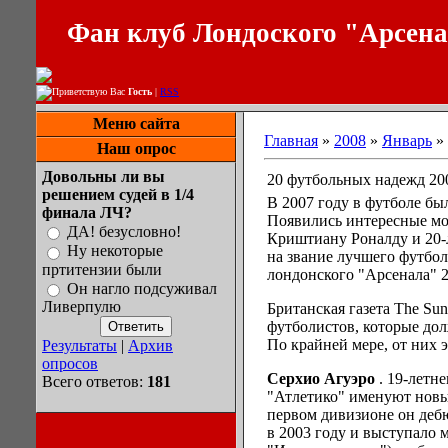
Фан клуб Лондоского "Арсен
Приветствую Вас
Гость
|
RSS
Меню сайта
Главная
»
2008
»
Январь
»
Наш опрос
Довольны ли вы
20 футбольных надежд 20
решением судей в 1/4
В 2007 году в футболе бы
финала ЛЧ?
Появились интересные мо
ДА! безусловно!
Криштиану Роналду и 20-
Ну некоторые
на звание лучшего футбол
пртитензии были
лондонского "Арсенала" 2
Он нагло подсуживал
Ливерпулю
Британская газета The Su
футболистов, которые дол
По крайней мере, от них э
Результаты
|
Архив
опросов
Серхио Агуэро
. 19-летн
Всего ответов:
181
"Атлетико" именуют нов
первом дивизионе он дебю
в 2003 году и выступало 