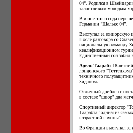
04". Родился в Швейцари
талантливым молодым хо
В июне этого года переше
Германии "Шальке 04".
Выступал за юниорскую 
После разговора со Слав
национальную команду Хо
квалификационном турнир
Единственный гол забил 
Адель Таарабт
18-летний
лондонского "Тоттенхэма
техничного полузащитник
Зиданом.
Отличный дриблер с пост
в составе "шпор" два матч
Спортивный директор "Т
Таарабта "одним из самы
возрастной группы".
Во Франции выступал за 