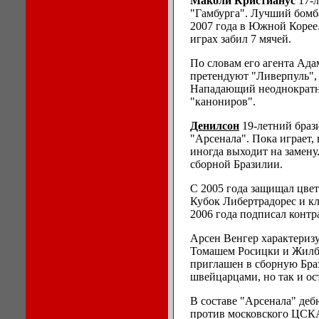
Маколи Кристианус
17-л
"Гамбурга". Лучший бомб
2007 года в Южной Корее.
играх забил 7 мячей.
По словам его агента Ада
претендуют "Ливерпуль", 
Нападающий неоднократно 
"канониров".
Денилсон
19-летний браз
"Арсенала". Пока играет,
иногда выходит на замену
сборной Бразилии.
С 2005 года защищал цвет
Кубок Либертрадорес и к
2006 года подписал контр
Арсен Венгер характеризу
Томашем Росицки и Жилбе
приглашен в сборную Бра
швейцарцами, но так и ост
В составе "Арсенала" де
против московского ЦСК