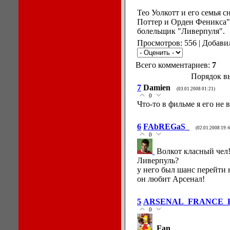
Тео Уолкотт и его семья с
Поттер и Орден Феникса"
болельщик "Ливерпуля".
Просмотров: 556 | Добави
Всего комментариев:
7
Порядок в
7
Damien
(03.01.2008 01:21)
0
Что-то в фильме я его не 
6
FAbREGaS_
(02.01.2008 19:4
0
Волкот класный чел!.
Ливерпуль?
у него был шанс перейти 
он любит Арсенал!
5
ARSENAL_FRANCE_
0
Fan