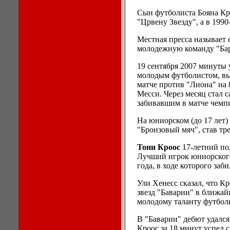
Сын футболиста Бояна Крк
"Црвену Звезду", а в 1990
Местная пресса называет 
молодежную команду "Бар
19 сентября 2007 минуты 
молодым футболистом, в
матче против "Лиона" на 
Месси. Через месяц стал
забивавшим в матче чемп
На юниорском (до 17 лет)
"Бронзовый мяч", став тр
Тони Кроос
17-летний по
Лучший игрок юниорского
года, в ходе которого заби
Ули Хенесс сказал, что К
звезд "Баварии" в ближай
молодому таланту футбол
В "Баварии" дебют удался
Кроос за 18 минут успел 