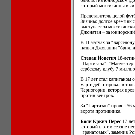
блистал на юниорском (до
который мексиканцы выи
Представитель целой футб
Зизиньо долгое время вы
выступает за мексиканск
Джонатан – за юниорский
В 11 матчах за "Барселону
назвал Джованни "брилли
Стеван Йоветич
18-летн
"Партизана". "Манчестер 
сербскому клубу 7 миллио
В 17 лет стал капитаном с
марте дебютировал в толь
Черногории, которая пров
против венгров.
За "Партизан" провел 56 
ворота противника.
Боян Кркич Перес
17-ле
который в этом сезоне нес
"гранатовых", заменив Ро