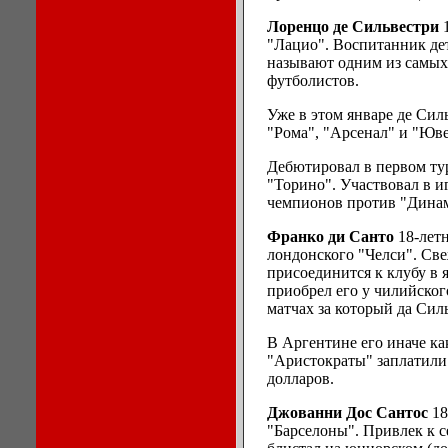
Лоренцо де Сильвестри
1
"Лацио". Воспитанник дет
называют одним из самых
футболистов.
Уже в этом январе де Сил
"Рома", "Арсенал" и "Юве
Дебютировал в первом тур
"Торино". Участвовал в 
чемпионов против "Динам
Франко ди Санто
18-лет
лондонского "Челси". Све
присоединится к клубу в 
приобрел его у чилийског
матчах за который да Силь
В Аргентине его иначе ка
"Аристократы" заплатили
долларов.
Джованни Дос Сантос
18
"Барселоны". Привлек к се