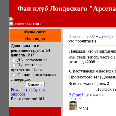
Фан клуб Лондоского "Арсен
Приветствую Вас
Гость
|
RSS
Меню сайта
Главная
»
2007
»
Декабрь
Наш опрос
кто прочитает )
Довольны ли вы
решением судей в 1/4
Наврядли кто увидит,навр
финала ЛЧ?
Мы стали теперь частью a
ДА! безусловно!
дожил до 2008
Ну некоторые
пртитензии были
С наступающим вас всех д
Он нагло подсуживал
Просмотров: 447 | Добави
Ливерпулю
Всего комментариев:
2
Порядок в
Результаты
|
Архив
опросов
2
Cronf
(30.12.2007 10:41)
Всего ответов:
181
0
ХАЙ