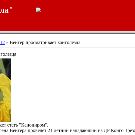
ала"
12
» Венгер просматривает конголезца
нголезца
ет стать "Канониром".
сена Венгера проведет 21-летний нападающий из ДР Конго Трез