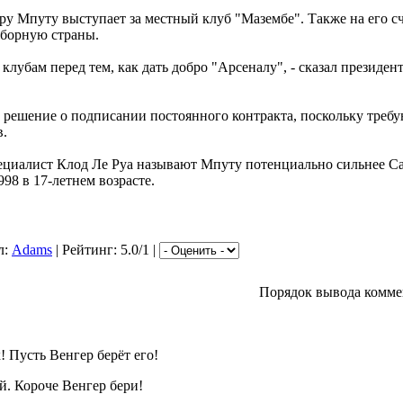
у Мпуту выступает за местный клуб "Мазембе". Также на его сче
сборную страны.
клубам перед тем, как дать добро "Арсеналу", - сказал президе
 решение о подписании постоянного контракта, поскольку требую
в.
циалист Клод Ле Руа называют Мпуту потенциально сильнее Са
98 в 17-летнем возрасте.
л:
Adams
| Рейтинг: 5.0/1 |
Порядок вывода комме
 Пусть Венгер берёт его!
й. Короче Венгер бери!