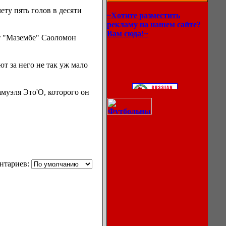
ту пять голов в десяти
~Хотите разместить
рекламу на нашем сайте?
Вам сюда!~
нт "Мазембе" Саоломон
т за него не так уж мало
муэля Это'О, которого он
нтариев: