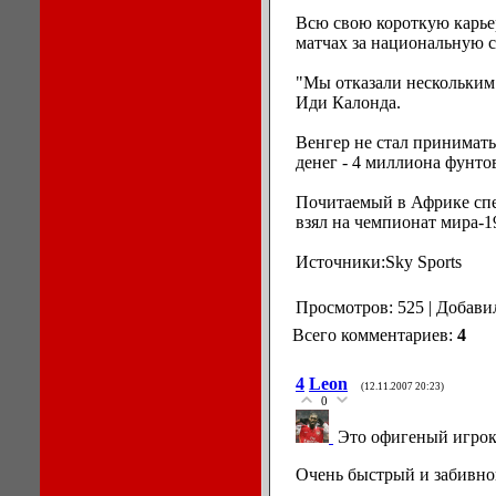
Всю свою короткую карьер
матчах за национальную 
"Мы отказали нескольким 
Иди Калонда.
Венгер не стал принимать
денег - 4 миллиона фунто
Почитаемый в Африке спе
взял на чемпионат мира-19
Источники:Sky Sports
Просмотров: 525 | Добави
Всего комментариев:
4
4
Leon
(12.11.2007 20:23)
0
Это офигеный игрок!
Очень быстрый и забивно