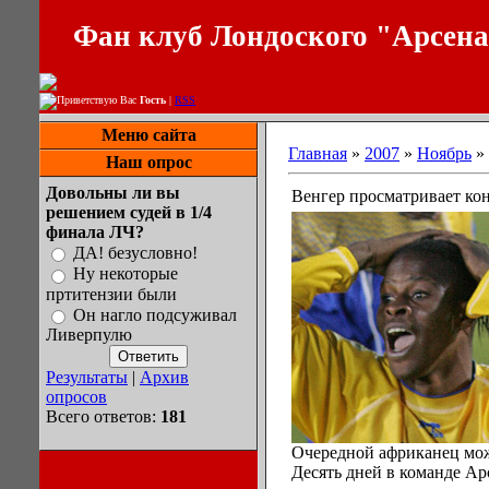
Фан клуб Лондоского "Арсен
Приветствую Вас
Гость
|
RSS
Меню сайта
Главная
»
2007
»
Ноябрь
»
Наш опрос
Довольны ли вы
Венгер просматривает ко
решением судей в 1/4
финала ЛЧ?
ДА! безусловно!
Ну некоторые
пртитензии были
Он нагло подсуживал
Ливерпулю
Результаты
|
Архив
опросов
Всего ответов:
181
Очередной африканец мож
Десять дней в команде Ар