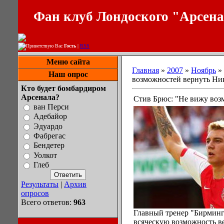
Фан клуб Лондоского "Арсен
Приветствую Вас
Гость
|
RSS
Меню сайта
Главная
»
2007
»
Ноябрь
»
Наш опрос
возможностей вернуть Ни
Кто будет бомбардиром
Арсенала?
Стив Брюс: "Не вижу воз
ван Перси
Адебайор
Эдуардо
Фабрегас
Бендетер
Уолкот
Глеб
Результаты
|
Архив
опросов
Всего ответов:
963
Главный тренер "Бирминг
всяческую возможность ве