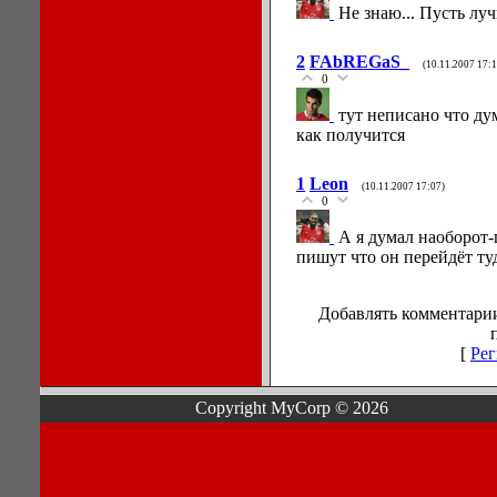
Не знаю... Пусть луч
2
FAbREGaS_
(10.11.2007 17:1
0
тут неписано что ду
как получится
1
Leon
(10.11.2007 17:07)
0
А я думал наоборот-
пишут что он перейдёт ту
Добавлять комментарии
[
Рег
Copyright MyCorp © 2026