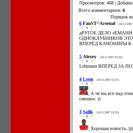
Просмотров: 468 | Добави
Всего комментариев:
6
Порядок в
6
FauST^Arsenal
(10.11.2007
0
дРУГОЕ ДЕЛО лЕМАНН
ОДНОКЛУБНИКОВ ЭТО Г
ВПЕРЁД КАНОНИРЫ К 
5
Alexey
(10.11.2007 14:33)
0
Lehmann ВПЕРЕД ЗА ПО
4
Leon
(10.11.2007 13:37)
0
А чё вы все над эти
смешно. ))
3
Salik
(10.11.2007 13:25)
0
Хорошая новость..))