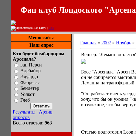
Фан клуб Лондоского "Арсен
Приветствую Вас
Гость
|
RSS
Меню сайта
Главная
»
2007
»
Ноябрь
»
Наш опрос
Кто будет бомбардиром
Венгер: "Леманн остается
Арсенала?
ван Перси
Адебайор
Босс "Арсенала" Арсен Ве
Эдуардо
он не собирается выстовл
Фабрегас
Леманна на трансферный 
Бендетер
"Он работает очень усердн
Уолкот
хочу, что бы он уходил,"-
Глеб
возможное, что бы вернут
Результаты
|
Архив
опросов
Всего ответов:
963
Статью подготовил Leon по