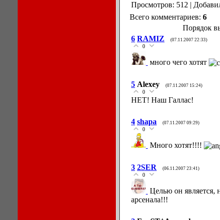
Просмотров: 512 | Добави
Всего комментариев:
6
Порядок в
6
RAMIZ
(07.11.2007 22:33)
0
много чего хотят
5
Alexey
(07.11.2007 15:24)
0
НЕТ! Наш Галлас!
4
shapa
(07.11.2007 09:29)
0
Много хотят!!!!
3
2SER
(06.11.2007 23:41)
0
Целью он является, 
арсенала!!!