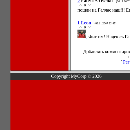
2
FauST^Arsenal
(06.11.2007
0
пошли на Галлас наш!!! Ег
1
Leon
(06.11.2007 22:45)
0
Фиг им! Надеюсь Гал
Добавлять комментарии
[
Рег
Copyright MyCorp © 2026