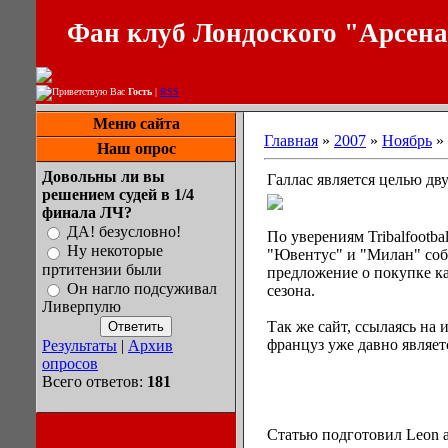
Фан клуб Лондоского "Арсен
Приветствую Вас
Гость
|
RSS
Меню сайта
Главная
»
2007
»
Ноябрь
»
Наш опрос
Довольны ли вы
Галлас является целью дв
решением судей в 1/4
финала ЛЧ?
ДА! безусловно!
По уверениям Tribalfootba
Ну некоторые
"Ювентус" и "Милан" соб
пртитензии были
предложение о покупке к
Он нагло подсуживал
сезона.
Ливерпулю
Так же сайт, ссылаясь на 
француз уже давно являет
Результаты
|
Архив
опросов
Всего ответов:
181
Статью подготовил Leon а