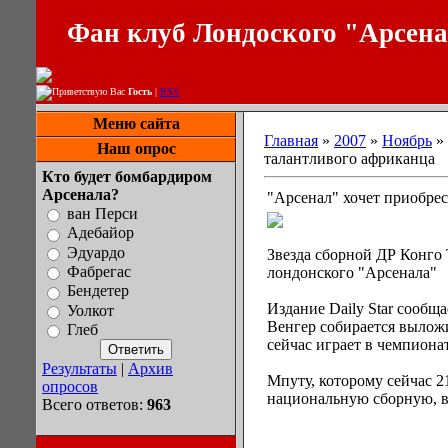
Фан клуб Лондоского "Арсен
Приветствую Вас
Гость
|
RSS
Меню сайта
Главная
»
2007
»
Ноябрь
»
Наш опрос
талантливого африканца
Кто будет бомбардиром
Арсенала?
"Арсенал" хочет приобре
ван Перси
Адебайор
Эдуардо
Звезда сборной ДР Конго 
Фабрегас
лондонского "Арсенала"
Бендетер
Издание Daily Star сообща
Уолкот
Венгер собирается вылож
Глеб
сейчас играет в чемпиона
Результаты
|
Архив
Мпуту, которому сейчас 21
опросов
национальную сборную, вс
Всего ответов:
963