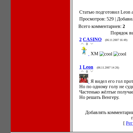
Статью подготовил Leon а
Просмотров: 529 | Добави
Всего комментариев:
2
Порядок в
2
CASINO
(06.11.2007 16:49)
0
ХМ
1
Leon
(06.11.2007 14:26)
0
Я видел его гол про
Но по одному голу не суд
Частенько жёлтые получае
Но решать Венгеру.
Добавлять комментарии
[
Рег