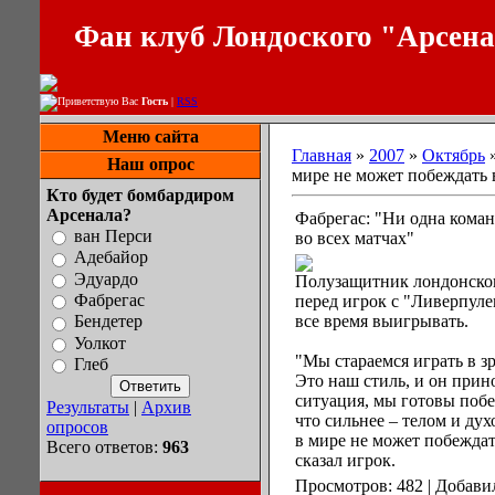
Фан клуб Лондоского "Арсен
Приветствую Вас
Гость
|
RSS
Меню сайта
Главная
»
2007
»
Октябрь
Наш опрос
мире не может побеждать 
Кто будет бомбардиром
Арсенала?
Фабрегас: "Ни одна коман
ван Перси
во всех матчах"
Адебайор
Эдуардо
Полузащитник лондонског
Фабрегас
перед игрок с "Ливерпуле
все время выигрывать.
Бендетер
Уолкот
"Мы стараемся играть в 
Глеб
Это наш стиль, и он прино
ситуация, мы готовы побе
Результаты
|
Архив
что сильнее – телом и ду
опросов
в мире не может побеждат
Всего ответов:
963
сказал игрок.
Просмотров: 482 | Добави