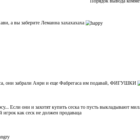
Порядок вывода комме
ави, а вы заберите Леманна хахахахаха
а, они забрали Анри и еще Фабрегаса им подавай, ФИГУШКИ
рсу... Если они и захотят купить сеска то пусть выкладывают ми
й игрок как сеск не должен продаваца