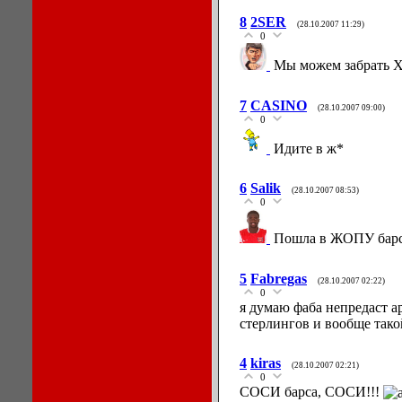
8
2SER
(28.10.2007 11:29)
0
Мы можем забрать Х
7
CASINO
(28.10.2007 09:00)
0
Идите в ж*
6
Salik
(28.10.2007 08:53)
0
Пошла в ЖОПУ барс
5
Fabregas
(28.10.2007 02:22)
0
я думаю фаба непредаст а
стерлингов и вообще тако
4
kiras
(28.10.2007 02:21)
0
СОСИ барса, СОСИ!!!