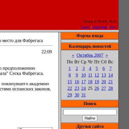
Пятница, 07.08.2026, 06:56
Главная
|
Регистрация
|
Вход
Форма входа
о место для Фабрегаса
Календарь новостей
22:09
«
Октябрь 2007
»
Пн
Вт
Ср
Чт
Пт
Сб
Вс
По предположению
1
2
3
4
5
6
7
ала" Сеска Фабрегаса.
8
9
10
11
12
13
14
15
16
17
18
19
20
21
а, покинувшего академию
22
23
24
25
26
27
28
стями испанских законов,
29
30
31
Поиск
Друзья сайта