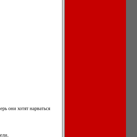
Описание
процессов
охлаждения
воздуха в
кондиционерах.
Ноутбуки,
мониторы,
компьютеры
Игры для
компьютера
ерь они хотят нарваться
и КПК
Сеть, сетевое
обеспечение
Бесплатный
софт для
ели.