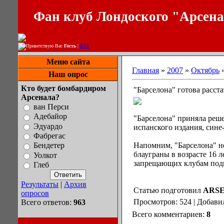
Фан клуб Лондоского "Арсен
Приветствую Вас
Гость
|
RSS
Меню сайта
Главная
»
2007
»
Октябрь
Наш опрос
Кто будет бомбардиром
"Барселона" готова расст
Арсенала?
ван Перси
Адебайор
"Барселона" приняла реш
Эдуардо
испанского издания, сине
Фабрегас
Напомним, "Барселона" не
Бендетер
блауграны в возрасте 16 
Уолкот
запрещающих клубам подп
Глеб
Результаты
|
Архив
Статью подготовил
ARSE
опросов
Просмотров: 524 | Добави
Всего ответов:
963
Всего комментариев:
8