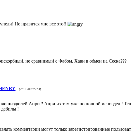
упели! Не нравится мне все это!!
рискорбный, не сравнимый с Фабом, Хави в обмен на Сеска???
HENRY
(27.10.2007 22:14)
ало пиздюлей Анри ? Анри их там уже по полной испиздел ! Теп
 дебилы !
авлять комментарии могут только зарегистрированные пользоват