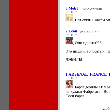
3
Metr@
(28.10.2007 01:21)
0
Вот суки! Совсем оп
2
Leon
(28.10.2007 01:01)
0
Они идиоты???
Это нищий, волосатый, п
ДЭБИЛЫ!
1
ARSENAL_FRANCE_
0
Барса дебилы ! Им м
на кулаки Фабрегаса ! Вот
Соси барса !
Доб