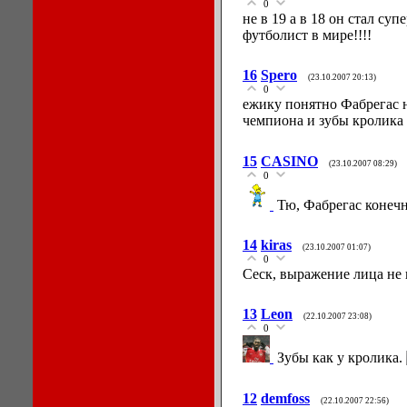
0
не в 19 а в 18 он стал с
футболист в мире!!!!
16
Spero
(23.10.2007 20:13)
0
ежику понятно Фабрегас н
чемпиона и зубы кролика
15
CASINO
(23.10.2007 08:29)
0
Тю, Фабрегас конечно
14
kiras
(23.10.2007 01:07)
0
Сеск, выражение лица не 
13
Leon
(22.10.2007 23:08)
0
Зубы как у кролика.
12
demfoss
(22.10.2007 22:56)