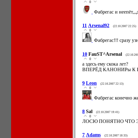
0
Фабрегас и неепёт,,
11
Arsenal92
(22.10.2007 22:25)
0
Фабрегас!!! сразу уз
10
FauST^Arsenal
(22.10.20
0
а здесь ему скока лет?
ВПЕРЁД КАНОНИРы К 
9
Leon
(22.10.2007 22:13)
0
Фабрегас конечно же
8
Sal
(22.10.2007 19:41)
0
ЛОСЮ ПОНЯТНО ЧТО ЭТ
7
Adams
(22.10.2007 18:33)