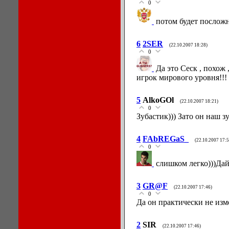
0
потом будет послож
6
2SER
(22.10.2007 18:28)
0
Да это Сеск , похож 
игрок мирового уровня!!!
5
AlkoGOl
(22.10.2007 18:21)
0
Зубастик))) Зато он наш з
4
FAbREGaS_
(22.10.2007 17:5
0
слишком легко)))Дай
3
GR@F
(22.10.2007 17:46)
0
Да он практически не из
2
SIR
(22.10.2007 17:46)