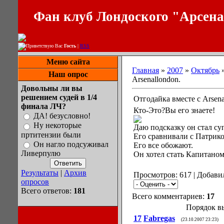
Фан клуб Лондоского "Арсен
Приветствую Вас
Гость
|
RSS
Меню сайта
Главная
»
2007
»
Октябрь
Наш опрос
Arsenallondon.
Довольны ли вы
решением судей в 1/4
Отгодайка вместе с Arsena
финала ЛЧ?
Кто-Это?Вы его знаете!
ДА! безусловно!
Ну некоторые
Даю подсказку он стал суп
пртитензии были
Его сравнивали с Патрик
Он нагло подсуживал
Его все обожают.
Ливерпулю
Он хотел стать Капитано
Результаты
|
Архив
Просмотров: 617 | Добави
опросов
Всего ответов:
181
Всего комментариев:
17
Порядок в
17
Fabregas
(23.10.2007 23:23)