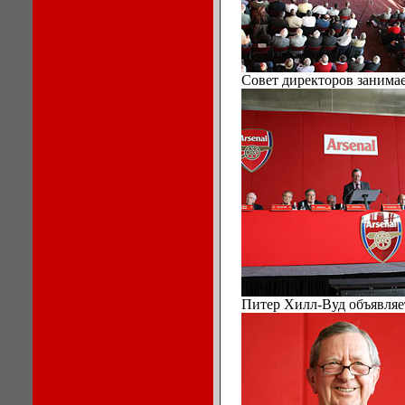
Совет директоров занимае
Питер Хилл-Вуд объявля