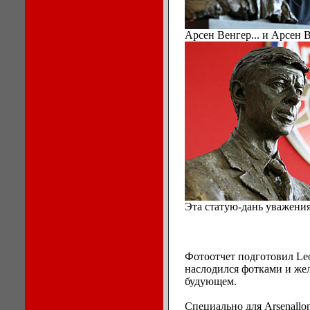
Арсен Венгер... и Арсен 
Эта статую-дань уважения
Фотоотчет подготовил Leo
наслодился фотками и жел
будующем.
Специально для Arsenallo