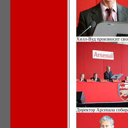
Хилл-Вуд произносит сво
Директор Арсенала собира