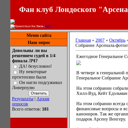
Фан клуб Лондоского "Арсен
Приветствую Вас
Гость
|
RSS
Меню сайта
Главная
»
2007
»
Октябрь
Наш опрос
Собрание Арсенала-фотоот
Довольны ли вы
решением судей в 1/4
Ежегодное Генеральное С
финала ЛЧ?
ДА! безусловно!
Ну некоторые
В четверг в генеральной
пртитензии были
Генеральное Собрание Арс
Он нагло подсуживал
Ливерпулю
На этом собрании собрали
Хилл-Вуд, Кейт Едэльман
Результаты
|
Архив
На этом собрании всегда 
опросов
финансовые вопросы и все
Всего ответов:
181
канониров. Так же орган
подарок Арсену Венгеру.