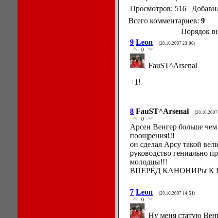
Просмотров: 516 | Добави
Всего комментариев:
9
Порядок в
9
Leon
(20.10.2007 23:06)
0
FauST^Arsenal
+1!
8
FauST^Arsenal
(20.10.2007
0
Арсен Венгер больше чем 
поощрения!!!
он сделал Арсу такой вели
руководство гениально пр
молодцы!!!
ВПЕРЁД КАНОНИРы К 
7
Leon
(20.10.2007 14:51)
0
Ну меня статую Вен