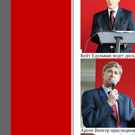
Кейт Едэльман ведет дис
Арсен Венгер присоединя