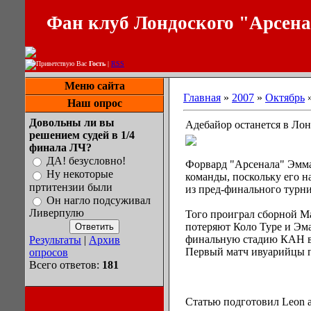
Фан клуб Лондоского "Арсен
Приветствую Вас
Гость
|
RSS
Меню сайта
Главная
»
2007
»
Октябрь
Наш опрос
Довольны ли вы
Адебайор останется в Ло
решением судей в 1/4
финала ЛЧ?
ДА! безусловно!
Форвард "Арсенала" Эмман
Ну некоторые
команды, поскольку его 
пртитензии были
из пред-финального турн
Он нагло подсуживал
Ливерпулю
Того проиграл сборной Ма
потеряют Коло Туре и Эма
финальную стадию КАН вы
Результаты
|
Архив
Первый матч ивуарийцы п
опросов
Всего ответов:
181
Статью подготовил Leon а