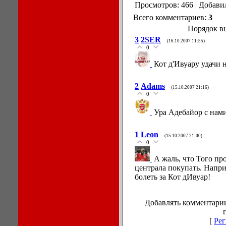
Просмотров: 466 | Добави
Всего комментариев:
3
Порядок в
3
2SER
(16.10.2007 11:55)
0
Кот д'Ивуару удачи
2
Adams
(15.10.2007 21:16)
0
Ура Адебайор с нам
1
Leon
(15.10.2007 21:00)
0
А жаль, что Того пр
централа покупать. Напр
болеть за Кот дИвуар!
Добавлять комментарии
[
Рег