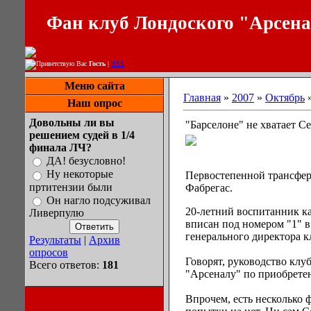
Фан клуб Лондоского "Арсен
Приветствую Вас
Гость
|
RSS
Меню сайта
Главная
»
2007
»
Октябрь
Наш опрос
Довольны ли вы
"Барселоне" не хватает С
решением судей в 1/4
финала ЛЧ?
ДА! безусловно!
Ну некоторые
Первостепенной трансфер
пртитензии были
Фабрегас.
Он нагло подсуживал
20-летний воспитанник ка
Ливерпулю
вписан под номером "1" 
генерального директора к
Результаты
|
Архив
опросов
Говорят, руководство клу
Всего ответов:
181
"Арсеналу" по приобрете
Впрочем, есть несколько 