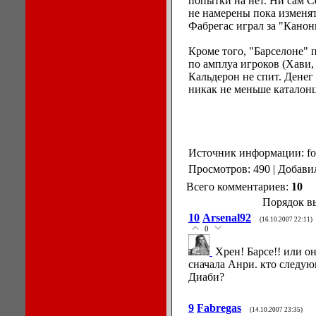
попытки на нет. Ни сам С
не намерены пока изменят
Фабрегас играл за "Канон
Кроме того, "Барселоне" 
по амплуа игроков (Хави, 
Кальдерон не спит. Денег
никак не меньше каталонц
Источник информации: foo
Просмотров: 490 | Добави
Всего комментариев:
10
Порядок в
10
Arsenal92
(16.10.2007 22:11)
0
Хрен! Барсе!! или о
сначала Анри. кто следу
Диаби?
9
Fabregas
(14.10.2007 23:35)