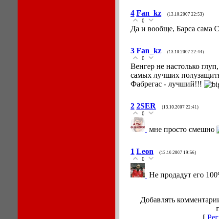
4
Fan_kz
(13.10.2007 22:53)
0
Да и вообще, Барса сама
3
Fan_kz
(13.10.2007 22:44)
0
Венгер не настолько глуп,
самых лучших полузащит
Фабрегас - лучший!!!
2
2SER
(13.10.2007 22:41)
0
мне просто смешно
1
Leon
(12.10.2007 19:56)
0
Не продадут его 100
Добавлять комментарии
[
Рег