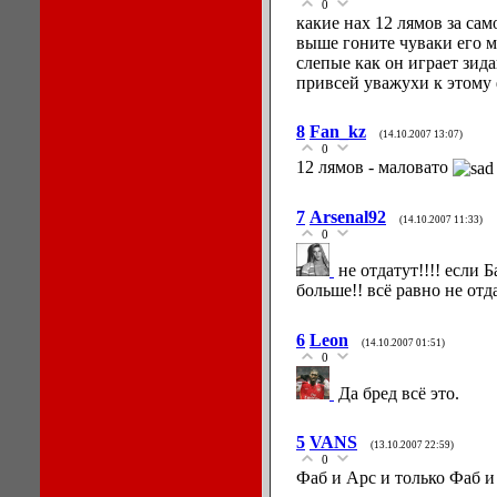
0
какие нах 12 лямов за са
выше гоните чуваки его 
слепые как он играет зид
привсей уважухи к этому
8
Fan_kz
(14.10.2007 13:07)
0
12 лямов - маловато
7
Arsenal92
(14.10.2007 11:33)
0
не отдатут!!!! если 
больше!! всё равно не отд
6
Leon
(14.10.2007 01:51)
0
Да бред всё это.
5
VANS
(13.10.2007 22:59)
0
Фаб и Арс и только Фаб и