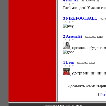
4
Fan_kz
(06.10.2007 02:16)
0
Глеб молодец! Уважаю ег
3
NIKEFOOTBALL
(05.10
0
2
Arsenal92
(05.10.2007 20:16)
0
прикольно,будет си
1
Leon
(05.10.2007 15:52)
0
СУПЕР!!!!!!!!!!!!!!!!!!!
Добавлять комментарии
[
Рег