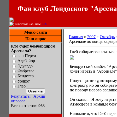
Фан клуб Лондоского "Арсен
Приветствую Вас
Гость
|
RSS
Меню сайта
Главная
»
2007
»
Октябрь
Наш опрос
Арсенале до конца карьер
Кто будет бомбардиром
Арсенала?
Глеб собирается остаться 
ван Перси
Адебайор
Эдуардо
Белорусский хавбек "Арсе
Фабрегас
хочет играть в "Арсенале"
Бендетер
Полузащитнику, которому с
Уолкот
контракту, но он собирае
Глеб
по поводу нового соглаше
Результаты
|
Архив
Он сказал: "Я хочу играт
опросов
Атмосфера в команде безу
Всего ответов:
963
Напомним, что Глеб переш