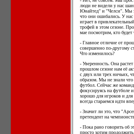
- Нет, не совсем. Мы прос
люди не видели у нас шан
Юнайтед" и "Челси". Мы э
что они ошибались. У нас
играет в привлекательный
трофей в этом сезоне. Пр
мае посмотрим, кто будет
- Главное отличие от прош
совершенно по-другому ст
Что изменилось?
- Уверенность. Она растет
прошлом сезоне нам её ак
с двух или трех ничьих, 
образом. Мы не знали что
футбол. Сейчас же команд
фокусируясь на футболе и
хорошо для игроков и для
всегда стараемся идти вп
- Значит ли это, что "Арс
претендент на чемпионст
- Пока рано говорить об 
просто хотим продолжить