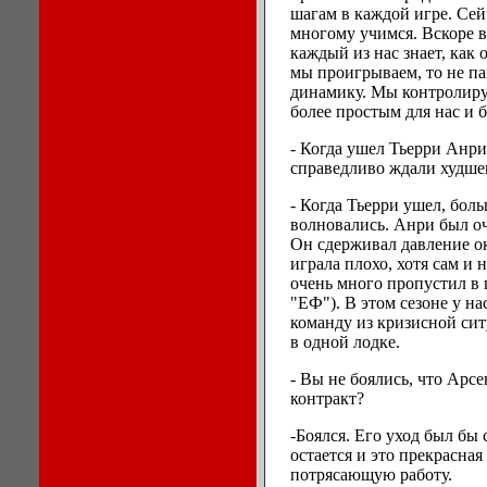
шагам в каждой игре. Сей
многому учимся. Вскоре в
каждый из нас знает, как 
мы проигрываем, то не па
динамику. Мы контролируе
более простым для нас и 
- Когда ушел Тьерри Анр
справедливо ждали худше
- Когда Тьерри ушел, боль
волновались. Анри был оч
Он сдерживал давление ок
играла плохо, хотя сам и 
очень много пропустил в 
"ЕФ"). В этом сезоне у на
команду из кризисной сит
в одной лодке.
- Вы не боялись, что Арсе
контракт?
-Боялся. Его уход был бы
остается и это прекрасная
потрясающую работу.