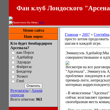
Фан клуб Лондоского "Арсен
Приветствую Вас
Гость
|
RSS
Меню сайта
Главная
»
2007
»
Сентябрь
Наш опрос
просто хотим продолжить
Кто будет бомбардиром
шагам в каждой игре.
Арсенала?
ван Перси
Эммануэль Адебайор:Мы 
Адебайор
совершенствование и идт
Эдуардо
Фабрегас
Несмотря на все разговор
"Арсенала", Эммануэль Ад
Бендетер
проблемах лондонцев в ата
Уолкот
премьер-лиги, непредсказ
Глеб
интервью корреспондент
Результаты
|
Архив
- В межсезонье "Арсенал"
опросов
сейчас возглавляет премье
Всего ответов:
963
своеобразная месть коман