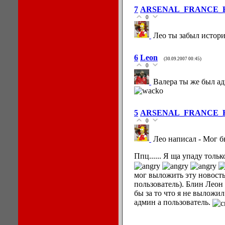
7
ARSENAL_FRANCE_
0
Лео ты забыл истори
6
Leon
(30.09.2007 00:45)
0
Валера ты же был ад
5
ARSENAL_FRANCE_
0
Лео написал - Мог б
Ппц...... Я ща упаду тольк
мог выложить эту новость 
пользователь). Блин Леон
бы за то что я не выложил 
админ а пользователь.