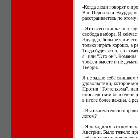
-Когда люди говорят о пр
Ван Перси или Эдурдо, но
расстраиваетесь по этому
- Это всего лишь часть ф
свобода выбора. И сейчас
Эдуардо, больше я ничего 
только играть хорошо, а р
Тогда будет ясно, кто за
я" или "Это он". Команда
трофеи вместе и не думать
Тьерри.
Я не задаю себе слишком 
удовольствии, которое мо
Против "Тоттенхэма", нап
впоследствии был очень р
в итоге более важны, а ре
- Вы окончательно оправи
летом?
- Я находился в отличных
Австрии. Было тяжело при
действительно повлияло н