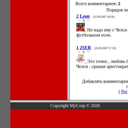
Всего комментариев:
2
Порядок в
2
Leon
(25.09.2007 18:56)
0
Не надо ему с Челси
футбольном поле.
1
2SER
(25.09.2007 17:33)
0
Это точно , любовь 
Челси - сраные аристокр
Добавлять комментарии
[
Рег
Copyright MyCorp © 2026