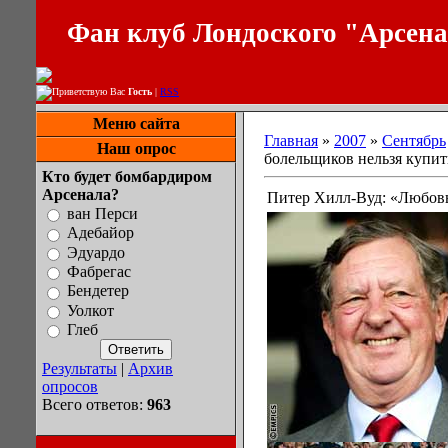
Фан клуб Лондоского "Арсен
Приветствую Вас
Гость
|
RSS
Меню сайта
Главная
»
2007
»
Сентябрь
Наш опрос
болельщиков нельзя купит
Кто будет бомбардиром
Арсенала?
Питер Хилл-Вуд: «Любовь
ван Перси
Адебайор
Эдуардо
Фабрегас
Бендетер
Уолкот
Глеб
Результаты
|
Архив
опросов
Всего ответов:
963