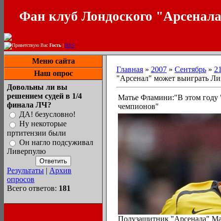
Фан клуб Лондоского "Арсенал
Приветствую Вас
Гость
|
RSS
Меню сайта
Главная
»
2007
»
Сентябрь
»
2
Наш опрос
"Арсенал" может выиграть Ли
Довольны ли вы
решением судей в 1/4
Матье Фламини:"В этом году 
финала ЛЧ?
чемпионов"
ДА! безусловно!
Ну некоторые
пртитензии были
Он нагло подсуживал
Ливерпулю
Результаты
|
Архив
опросов
Всего ответов:
181
Полузащитник "Арсенала" Мат