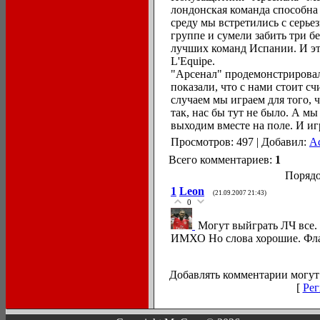
лондонская команда способна 
среду мы встретились с серье
группе и сумели забить три б
лучших команд Испании. И это
L'Equipe.
"Арсенал" продемонстрирова
показали, что с нами стоит сч
случаем мы играем для того, 
так, нас бы тут не было. А мы
выходим вместе на поле. И иг
Просмотров: 497 | Добавил:
A
Всего комментариев:
1
Порядо
1
Leon
(21.09.2007 21:43)
0
Могут выйграть ЛЧ все. 
ИМХО Но слова хорошие. Фла
Добавлять комментарии могут 
[
Рег