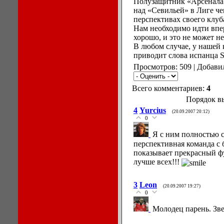
Полузащитник «Арсенала»
над «Севильей» в Лиге че
перспективах своего клуб
Нам необходимо идти впе
хорошо, и это не может не
В любом случае, у нашей 
приводит слова испанца Sk
Просмотров: 509 | Добави
Всего комментариев:
4
Порядок в
4
Yurcius
(20.09.2007 20:12)
0
Я с ним полностью 
перспективная команда с
показывает прекрасный фу
лучше всех!!!
3
Leon
(20.09.2007 19:27)
0
Молодец парень. Зве