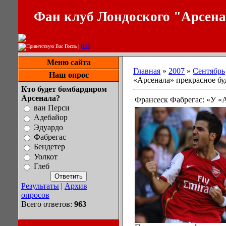
Фан клуб Лондоского "Арсен
Приветствую Вас
Гость
|
RSS
Меню сайта
Главная
»
2007
»
Сентябрь
Наш опрос
«Арсенала» прекрасное б
Кто будет бомбардиром
Арсенала?
Франсеск Фабрегас: «У «
ван Перси
Адебайор
Эдуардо
Фабрегас
Бендетер
Уолкот
Глеб
Результаты
|
Архив
опросов
Всего ответов:
963