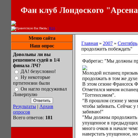
Фан клуб Лондоского "Арсен
Приветствую Вас
Гость
|
RSS
Меню сайта
Главная
»
2007
»
Сентябрь
Наш опрос
продолжить побеждать"
Довольны ли вы
решением судей в 1/4
Фабрегас: "Мы должны п
финала ЛЧ?
ДА! безусловно!
Молодой испанец призыва
Ну некоторые
продолжать в том же духе
пртитензии были
В этом сезоне Франсеск Ф
Он нагло подсуживал
Отметился мячом испанец 
Ливерпулю
"Тоттенхэмом".
"В прошлом сезоне у меня
чтобы забивать. Сейчас у 
Результаты
|
Архив
забиваю!"
опросов
"Мы должны продолжить п
Всего ответов:
181
упущенное в предыдущих 
много очков в начале чем
наверстать упущенное, но