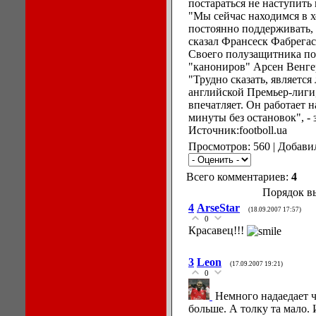
постараться не наступить 
"Мы сейчас находимся в 
постоянно поддерживать, т
сказал Франсеск Фабрегас
Своего полузащитника по
"канониров" Арсен Венге
"Трудно сказать, являетс
английской Премьер-лиги,
впечатляет. Он работает н
минуты без остановок", -
Источник:footboll.ua
Просмотров: 560 | Добави
Всего комментариев:
4
Порядок в
4
ArseStar
(18.09.2007 17:57)
0
Красавец!!!
3
Leon
(17.09.2007 19:21)
0
Немного надаедает ч
больше. А толку та мало