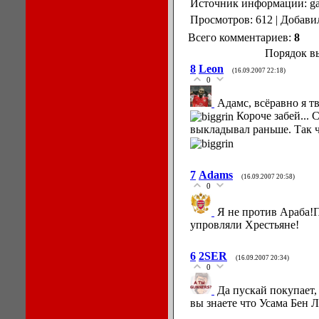
Источник информации: gaz
Просмотров: 612 | Добави
Всего комментариев:
8
Порядок в
8
Leon
(16.09.2007 22:18)
0
Адамс, всёравно я т
Короче забей... 
выкладывал раньше. Так ч
7
Adams
(16.09.2007 20:58)
0
Я не против Араба!
упровляли Хрестьяне!
6
2SER
(16.09.2007 20:34)
0
Да пускай покупает
вы знаете что Усама Бен 