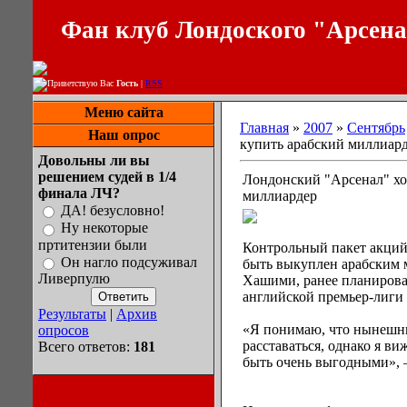
Фан клуб Лондоского "Арсен
Приветствую Вас
Гость
|
RSS
Меню сайта
Главная
»
2007
»
Сентябрь
Наш опрос
купить арабский миллиар
Довольны ли вы
решением судей в 1/4
Лондонский "Арсенал" хо
финала ЛЧ?
миллиардер
ДА! безусловно!
Ну некоторые
пртитензии были
Контрольный пакет акци
Он нагло подсуживал
быть выкуплен арабским
Ливерпулю
Хашими, ранее планирова
английской премьер-лиги
Результаты
|
Архив
«Я понимаю, что нынешни
опросов
расставаться, однако я ви
Всего ответов:
181
быть очень выгодными», 