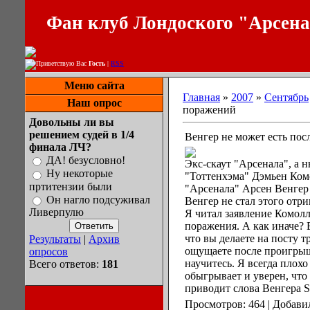
Фан клуб Лондоского "Арсен
Приветствую Вас
Гость
|
RSS
Меню сайта
Главная
»
2007
»
Сентябрь
Наш опрос
поражений
Довольны ли вы
решением судей в 1/4
Венгер не может есть по
финала ЛЧ?
ДА! безусловно!
Экс-скаут "Арсенала", а 
Ну некоторые
"Тоттенхэма" Дэмьен Комо
пртитензии были
"Арсенала" Арсен Венгер 
Он нагло подсуживал
Венгер не стал этого отри
Ливерпулю
Я читал заявление Комолл
поражения. А как иначе? 
что вы делаете на посту 
Результаты
|
Архив
ощущаете после проигрыш
опросов
научитесь. Я всегда плохо
Всего ответов:
181
обыгрывает и уверен, что
приводит слова Венгера Sk
Просмотров: 464 | Добави