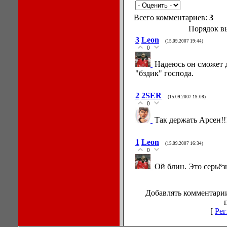
Всего комментариев:
3
Порядок в
3
Leon
(15.09.2007 19:44)
0
Надеюсь он сможет д
"бздик" господа.
2
2SER
(15.09.2007 19:08)
0
Так держать Арсен!!
1
Leon
(15.09.2007 16:34)
0
Ой блин. Это серьёз
Добавлять комментарии
[
Рег