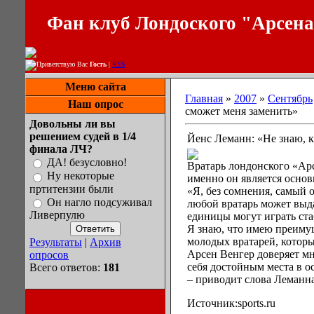
Фан клуб Лондоского "Арсен
Приветствую Вас
Гость
|
RSS
Меню сайта
Главная
»
2007
»
Сентябрь
Наш опрос
сможет меня заменить»
Довольны ли вы
решением судей в 1/4
Йенс Леманн: «Не знаю, к
финала ЛЧ?
ДА! безусловно!
Вратарь лондонского «Арс
Ну некоторые
именно он является осно
пртитензии были
«Я, без сомнения, самый 
Он нагло подсуживал
любой вратарь может выда
Ливерпулю
единицы могут играть ста
Я знаю, что имею преиму
молодых вратарей, которы
Результаты
|
Архив
Арсен Венгер доверяет мн
опросов
себя достойным места в ос
Всего ответов:
181
– приводит слова Леманна
Источник:sports.ru