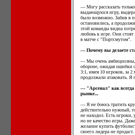
— Могу рассказать только
выдающуюся игру, выдерж
было возможно. Забив в п
остановились, а продолжил
этой команды видна потр
любовь к игре. Они стоят 
в матче с "Портсмутом".
— Почему вы делаете ст
— Мы очень амбициозны,
обороне, ожидая ошибки с
3:1, имея 10 игроков, за 
продолжали атаковать. Я 
— "Арсенал" как всегда
рынке...
— Я не боюсь тратить кр
действительно нужный, то
не находил. Есть игроки, 
но не качество игры. Даж
желание купить футболист
своего лидера не продаст