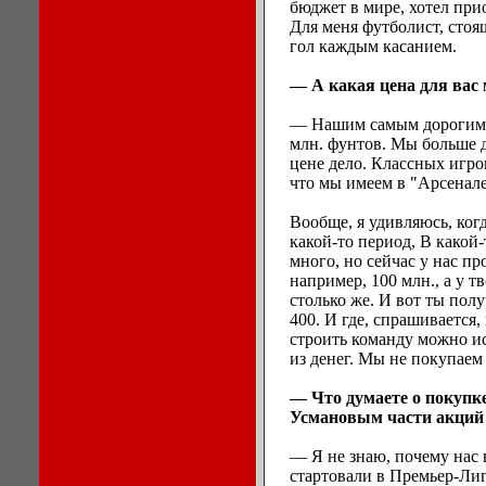
бюджет в мире, хотел при
Для меня футболист, стоя
гол каждым касанием.
— А какая цена для вас
— Нашим самым дорогим 
млн. фунтов. Мы больше д
цене дело. Классных игрок
что мы имеем в "Арсенале
Вообще, я удивляюсь, когд
какой-то период, В какой-
много, но сейчас у нас про
например, 100 млн., а у т
столько же. И вот ты полу
400. И где, спрашивается,
строить команду можно ис
из денег. Мы не покупаем 
— Что думаете о покуп
Усмановым части акций
— Я не знаю, почему нас в
стартовали в Премьер-Лиг