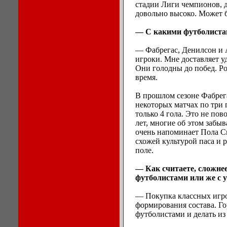
стадии Лиги чемпионов, д
довольно высоко. Может бы
— С какими футболиста
— Фабрегас, Денилсон и 
игроки. Мне доставляет у
Они голодны до побед. Р
время.
В прошлом сезоне Фабрега
некоторых матчах по три г
только 4 гола. Это не пов
лет, многие об этом забыв
очень напоминает Пола Ск
схожей культурой паса и 
поле.
— Как считаете, сложне
футболистами или же с
— Покупка классных игро
формирования состава. Го
футболистами и делать из 