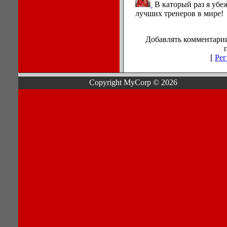
В каторый раз я убе
лучших тренеров в мире!
Добавлять комментарии
[
Рег
Copyright MyCorp © 2026