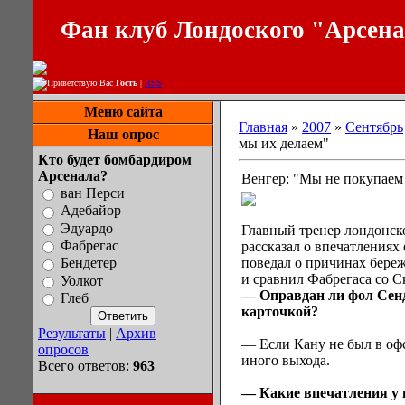
Фан клуб Лондоского "Арсен
Приветствую Вас
Гость
|
RSS
Меню сайта
Главная
»
2007
»
Сентябрь
Наш опрос
мы их делаем"
Кто будет бомбардиром
Арсенала?
Венгер: "Мы не покупаем 
ван Перси
Адебайор
Эдуардо
Главный тренер лондонск
Фабрегас
рассказал о впечатлениях 
поведал о причинах бере
Бендетер
и сравнил Фабрегаса со С
Уолкот
— Оправдан ли фол Сенд
Глеб
карточкой?
Результаты
|
Архив
— Если Кану не был в офса
опросов
иного выхода.
Всего ответов:
963
— Какие впечатления у в