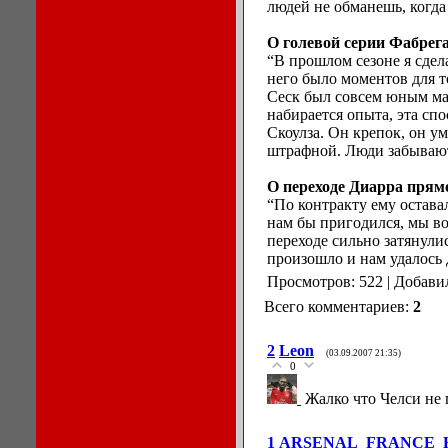
людей не обманешь, когда
О голевой серии Фабрегас
“В прошлом сезоне я сдел
него было моментов для т
Сеск был совсем юным мал
набирается опыта, эта сп
Скоулза. Он крепок, он у
штрафной. Люди забывают 
О переходе Диарра прямо
“По контракту ему оставал
нам бы пригодился, мы во
переходе сильно затянулис
произошло и нам удалось 
Просмотров: 522 | Добави
Всего комментариев:
2
2
Leon
(03.09.2007 21:35)
0
Жалко что Челси не 
1
ARSENAL_FRANCE_