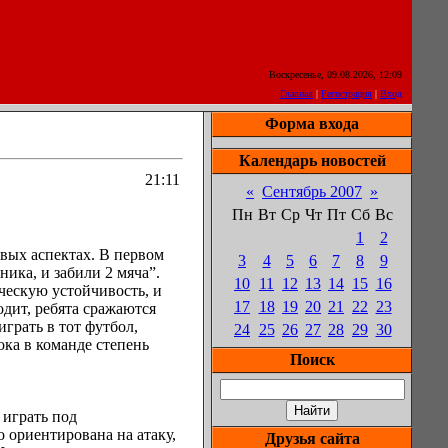
Воскресенье, 09.08.2026, 12:09
Главная
|
Регистрация
|
Вход
Форма входа
Календарь новостей
21:11
«
Сентябрь 2007
»
Пн
Вт
Ср
Чт
Пт
Сб
Вс
1
2
овых аспектах. В первом
3
4
5
6
7
8
9
ика, и забили 2 мяча”.
10
11
12
13
14
15
16
ческую устойчивость, и
17
18
19
20
21
22
23
одит, ребята сражаются
играть в тот футбол,
24
25
26
27
28
29
30
ока в команде степень
Поиск
 играть под
 ориентирована на атаку,
Друзья сайта