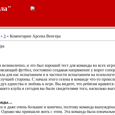
ала"
»
3
» Коментарии Арсена Венгера
ера
 великолепно, и это был хороший тест для команды во всех игр
ясающий футбол, постоянно создавая напряжение у ворот соперн
ала для нас испытанием и в частности испытанием на психологи
илучшей стороны. С начала этого сезона в команде что-то происх
я дух единства и любовь к игре. Вы видите, что ребятам нравятся 
ашего клуба и сегодня вы были свидетелями того, насколько выс
манды…
ции и даже очень большие и конечно, поэтому команда вынуждена
Однако мы привыкли жить с этим. Эта команда была изначально