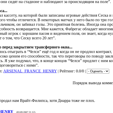
 они сидят на стадионе и наблюдают за происходящим на поле”.
а...
ал кассету, на которой были записаны игровые действия Сеска и 
ого чтобы отличится. В некоторых матчах у него было по три го
ьчиком, он забивал голы. Это приятная болезнь. Иногда она про
особность возвращается. Мне кажется, Фабрегас обладает многим
мный игрок с хорошим пасом и видением поля, он знает, когда ну
о том, что Сеску всего 20 лет”.
 перед закрытием трансферного окна...
ось отыграть в “Челси” ещё год и когда он не продлил контракт, 
соко ценим его способности, так что переговоры по поводу закл
ь. Я уже подумал, что, в конце концов “Челси” продлит с ним ко
договориться с ними”.
л:
ARSENAL_FRANCE_HENRY
| Рейтинг: 0.0/0 |
Порядок вывода комме
продал нам Врайт-Филипса, хотя Диарра тоже не плох.
HENRY
(03.09.2007 21:12)