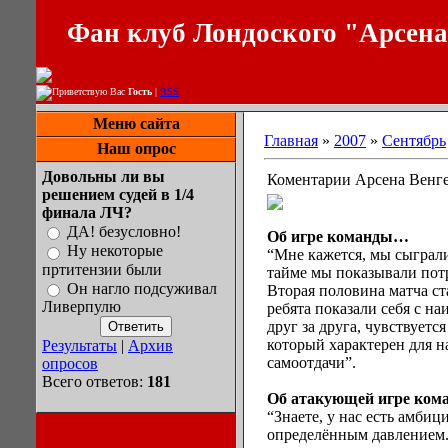
Фан клуб Лондоского "Арсен
Приветствую Вас
Гость
|
RSS
Меню сайта
Главная
»
2007
»
Сентябрь
Наш опрос
Довольны ли вы
Коментарии Арсена Венг
решением судей в 1/4
финала ЛЧ?
ДА! безусловно!
Об игре команды…
Ну некоторые
“Мне кажется, мы сыграли
пртитензии были
тайме мы показывали потр
Он нагло подсуживал
Вторая половина матча ст
Ливерпулю
ребята показали себя с на
друг за друга, чувствуетс
который характерен для н
Результаты
|
Архив
самоотдачи”.
опросов
Всего ответов:
181
Об атакующей игре ко
“Знаете, у нас есть амби
определённым давлением. 