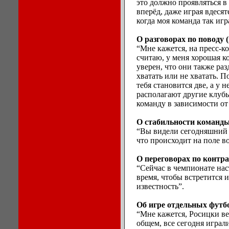
это должно проявляться в
вперёд, даже играя вдесят
когда моя команда так игр
О разговорах по поводу 
“Мне кажется, на пресс-к
считаю, у меня хорошая к
уверен, что они также раз
хватать или не хватать. П
тебя становится две, а у 
располагают другие клубы,
команду в зависимости от
О стабильности команды.
“Вы видели сегодняшний м
что происходит на поле в
О переговорах по контрак
“Сейчас в чемпионате нас
время, чтобы встретится и
известность”.
Об игре отдельных футбо
“Мне кажется, Росицки вел
общем, все сегодня играл