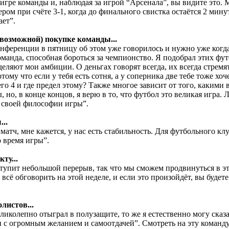
 игре команды и, наблюдая за игрой “Арсенала”, вы видите это. 
ером при счёте 3-1, когда до финального свистка остаётся 2 мин
ает”.
(возможной) покупке команды...
онференции в пятницу об этом уже говорилось и нужно уже когда-
оманда, способная бороться за чемпионство. Я подобрал этих фут
деляют мои амбиции. О деньгах говорят всегда, их всегда стремя
отому что если у тебя есть сотня, а у соперника две тебе тоже хоч
него 4 и где предел этому? Также многое зависит от того, каким
 но, в конце концов, я верю в то, что футбол это великая игра.
 своей философии игры”.
..
атч, мне кажется, у нас есть стабильность. Для футбольного клу
о время игры”.
ту...
тупит небольшой перерыв, так что мы сможем продвинуться в эт
 всё обговорить на этой неделе, и если это произойдёт, вы будет
листов...
иколепно отыграл в полузащите, то же я естественно могу сказат
и с огромным желанием и самоотдачей”. Смотреть на эту команду