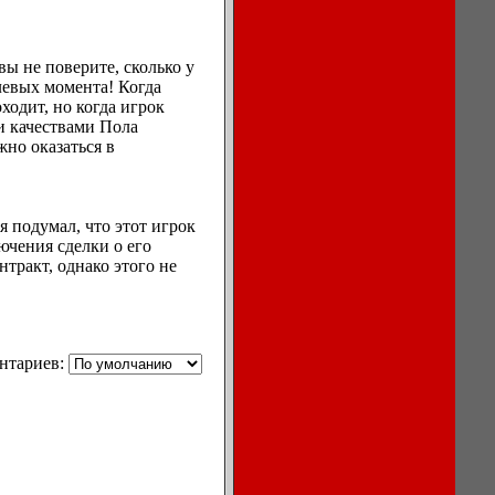
воздуха в
кондиционерах.
вы не поверите, сколько у
левых момента! Когда
ходит, но когда игрок
и качествами Пола
жно оказаться в
Ноутбуки,
мониторы,
компьютеры
Игры для
я подумал, что этот игрок
компьютера
ючения сделки о его
и КПК
нтракт, однако этого не
Сеть, сетевое
обеспечение
Бесплатный
софт для
компьютеров
нтариев:
Как
отремонтировать
компьютер?
Мы продаем
кромкооблицовочное
оборудование
Breze m150 с