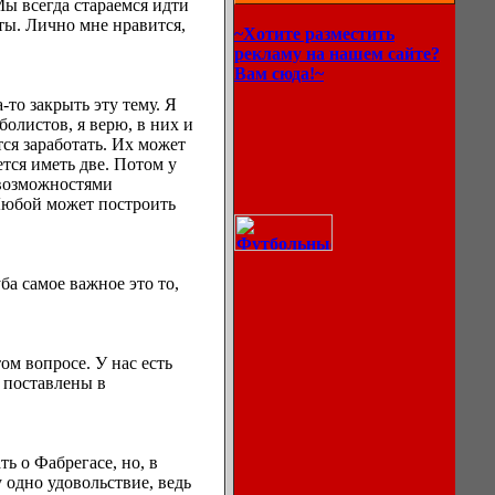
Мы всегда стараемся идти
уты. Лично мне нравится,
~Хотите разместить
рекламу на нашем сайте?
Вам сюда!~
то закрыть эту тему. Я
болистов, я верю, в них и
тся заработать. Их может
ется иметь две. Потом у
и возможностями
 Любой может построить
ба самое важное это то,
ом вопросе. У нас есть
е поставлены в
Описание
ь о Фабрегасе, но, в
процессов
 одно удовольствие, ведь
охлаждения