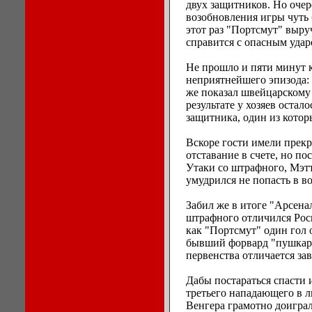
двух защитников. Но очер
возобновления игры чуть 
этот раз "Портсмут" выр
справится с опасным удар
Не прошло и пяти минут 
неприятнейшего эпизода: 
же показал швейцарскому
результате у хозяев остал
защитника, один из котор
Вскоре гости имели прек
отставание в счете, но по
Утаки со штрафного, Мэт
умудрился не попасть в во
Забил же в итоге "Арсена
штрафного отличился Рос
как "Портсмут" один гол 
бывший форвард "пушкаре
первенства отличается за
Дабы постараться спасти
третьего нападающего в л
Венгера грамотно доиграл