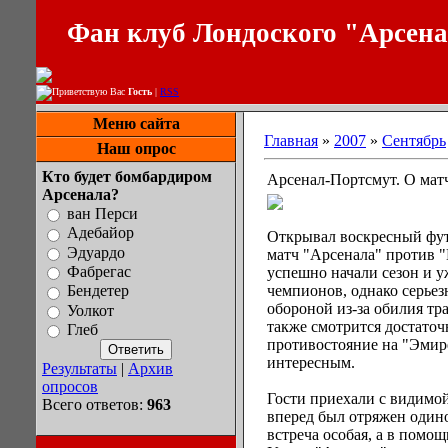
Фан клуб Лондоского "Арсен
Приветствую Вас
Гость
|
RSS
Меню сайта
Главная
»
2007
»
Сентябрь
Наш опрос
Кто будет бомбардиром
Арсенал-Портсмут. О матч
Арсенала?
ван Перси
Адебайор
Открывал воскресный фут
Эдуардо
матч "Арсенала" против 
Фабрегас
успешно начали сезон и 
чемпионов, однако серье
Бендетер
обороной из-за обилия т
Уолкот
также смотрится достаточ
Глеб
противостояние на "Эмир
интересным.
Результаты
|
Архив
опросов
Гости приехали с видимой
Всего ответов:
963
вперед был отряжен одино
встреча особая, а в помо