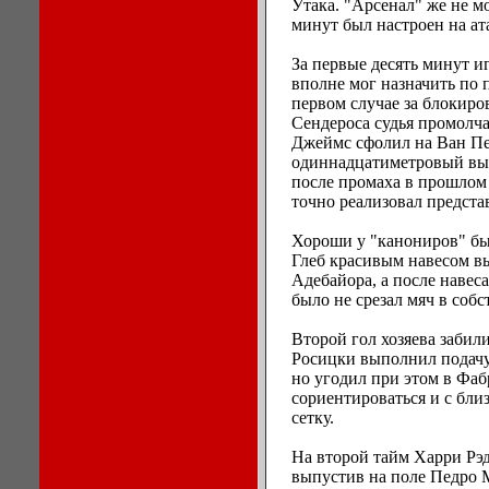
Утака. "Арсенал" же не м
минут был настроен на ат
За первые десять минут 
вполне мог назначить по п
первом случае за блокиро
Сендероса судья промолча
Джеймс сфолил на Ван Пе
одиннадцатиметровый выз
после промаха в прошлом 
точно реализовал предст
Хороши у "канониров" бы
Глеб красивым навесом в
Адебайора, а после навес
было не срезал мяч в собс
Второй гол хозяева забили
Росицки выполнил подачу
но угодил при этом в Фаб
сориентироваться и с близ
сетку.
На второй тайм Харри Рэд
выпустив на поле Педро 