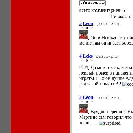
Всего комментариев:
5
Порядок в
5
Leon
(28.08.2007 22:14)
0
Он в Ньюкасле заним
мение там он играет хоро
4
Leks
(28.08.2007 22:10)
0
Да мне тоже кажетьс
первый номер в нападении
играть!!! Но он лучше Аде
рад такой покупке!!!
3
Leon
(28.08.2007 20:42)
0
Врядли перейлёт. Н
Мартинс сам говорил что 
знаю.......