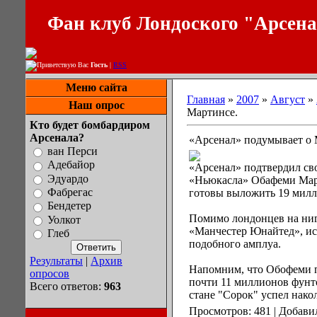
Фан клуб Лондоского "Арсен
Приветствую Вас
Гость
|
RSS
Меню сайта
Главная
»
2007
»
Август
»
Наш опрос
Мартинсе.
Кто будет бомбардиром
Арсенала?
«Арсенал» подумывает о 
ван Перси
Адебайор
«Арсенал» подтвердил св
Эдуардо
«Ньюкасла» Обафеми Март
Фабрегас
готовы выложить 19 милл
Бендетер
Помимо лондонцев на ниг
Уолкот
«Манчестер Юнайтед», и
Глеб
подобного амплуа.
Результаты
|
Архив
Напомним, что Обофеми п
опросов
почти 11 миллионов фунто
Всего ответов:
963
стане "Сорок" успел накол
Просмотров: 481 | Добави