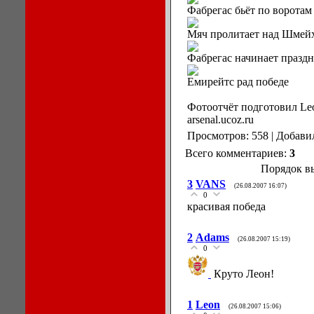
Фабрегас бьёт по воротам
Мяч пролитает над Шмейх
Фабрегас начинает праздн
Емирейтс рад победе
Фотоотчёт подготовил Leo
arsenal.ucoz.ru
Просмотров: 558 | Добави
Всего комментариев:
3
Порядок в
3
VANS
(26.08.2007 16:07)
0
красивая победа
2
Adams
(26.08.2007 15:19)
0
Круто Леон!
1
Leon
(26.08.2007 15:06)