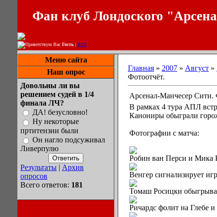
Фан клуб Лондоского "Арсен
Приветствую Вас
Гость
|
RSS
Меню сайта
Главная
»
2007
»
Август
»
Наш опрос
Фотоотчёт.
Довольны ли вы
решением судей в 1/4
Арсенал-Манчесер Сити. 
финала ЛЧ?
В рамках 4 тура АПЛ вст
ДА! безусловно!
Канониры обыграли горож
Ну некоторые
пртитензии были
Фотографии с матча:
Он нагло подсуживал
Ливерпулю
Робин ван Перси и Мика 
Результаты
|
Архив
Венгер сигнализирует иг
опросов
Всего ответов:
181
Томаш Росицки обыгрыва
Ричардс фолит на Глебе и