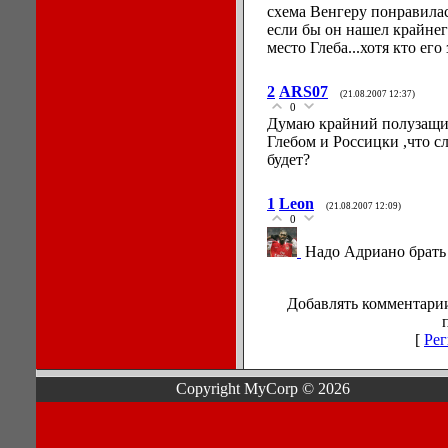
схема Венгеру понравилас
если бы он нашел крайнег
место Глеба...хотя кто его з
2
ARS07
(21.08.2007 12:37)
0
Думаю крайний полузащит
Глебом и Россицки ,что сл
будет?
1
Leon
(21.08.2007 12:09)
0
Надо Адриано брать
Добавлять комментарии
[
Рег
Copyright MyCorp © 2026