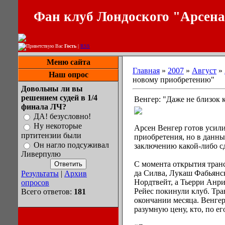
Фан клуб Лондоского "Арсен
Приветствую Вас
Гость
|
RSS
Меню сайта
Главная
»
2007
»
Август
»
Наш опрос
новому приобретению"
Довольны ли вы
решением судей в 1/4
Венгер: "Даже не близок
финала ЛЧ?
ДА! безусловно!
Ну некоторые
Арсен Венгер готов усили
пртитензии были
приобретения, но в данны
Он нагло подсуживал
заключению какой-либо с
Ливерпулю
С момента открытия тран
да Силва, Лукаш Фабьянс
Результаты
|
Архив
Нордтвейт, а Тьерри Анр
опросов
Рейес покинули клуб. Тра
Всего ответов:
181
окончании месяца. Венгер
разумную цену, кто, по е