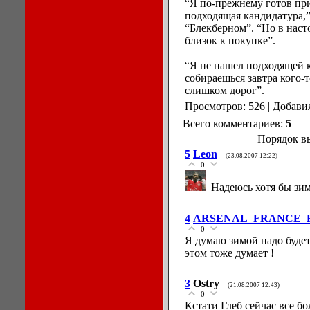
“Я по-прежнему готов при
подходящая кандидатура,” 
“Блекберном”. “Но в наст
близок к покупке”.
“Я не нашел подходящей к
собираешься завтра кого-
слишком дорог”.
Просмотров: 526 | Добави
Всего комментариев:
5
Порядок в
5
Leon
(23.08.2007 12:22)
0
Надеюсь хотя бы зи
4
ARSENAL_FRANCE_
0
Я думаю зимой надо будет
этом тоже думает !
3
Ostry
(21.08.2007 12:43)
0
Кстати Глеб сейчас все б