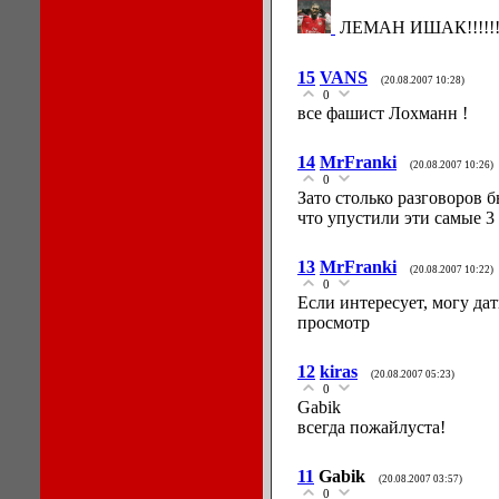
ЛЕМАН ИШАК!!!!!!
15
VANS
(20.08.2007 10:28)
0
все фашист Лохманн !
14
MrFranki
(20.08.2007 10:26)
0
Зато столько разговоров б
что упустили эти самые 3
13
MrFranki
(20.08.2007 10:22)
0
Если интересует, могу дат
просмотр
12
kiras
(20.08.2007 05:23)
0
Gabik
всегда пожайлуста!
11
Gabik
(20.08.2007 03:57)
0