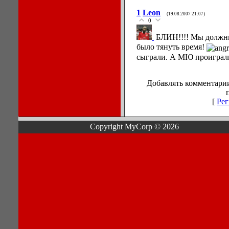
1
Leon
(19.08.2007 21:07)
0
БЛИН!!!! Мы должн
было тянуть время!
сыграли. А МЮ проиграл
Добавлять комментарии
[
Рег
Copyright MyCorp © 2026