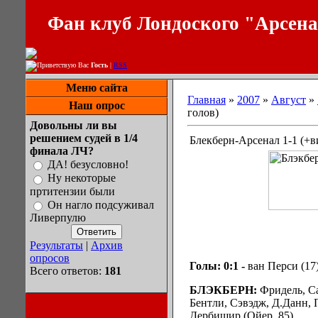
Фан клуб Лондоского "Арсен
Приветствую Вас
Гость
|
RSS
Меню сайта
Главная
»
2007
»
Август
»
Наш опрос
голов)
Довольны ли вы
решением судей в 1/4
Блекберн-Арсенал 1-1 (+в
финала ЛЧ?
ДА! безусловно!
Ну некоторые
пртитензии были
Он нагло подсуживал
Ливерпулю
Результаты
|
Архив
опросов
Голы: 0:1 -
ван Перси (17
Всего ответов:
181
БЛЭКБЕРН:
Фридель, Са
Бентли, Сэвэдж, Д.Данн, 
Дербишир (Ойер, 85).