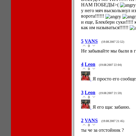
НАМ ПОБЕДЫ>(
у него мяч выскользнул из
ворота!!!!!!
и еще, Блекберн суки!!!!!
как им называться!!!!!!
5
VANS
(19.08.2007 22:52)
0
Не забывайте мы были в г
4
Leon
(19.08.2007 22:04)
0
Я просто его сообще
3
Leon
(19.08.2007 21:59)
0
Я его щас забаню.
2
VANS
(19.08.2007 21:45)
0
ты че за отстойник ?