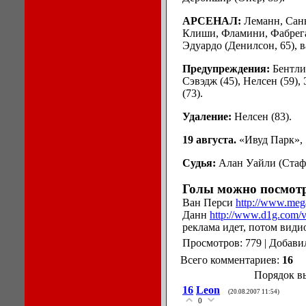
АРСЕНАЛ:
Леманн, Сань
Клиши, Фламини, Фабрегас
Эдуардо (Денилсон, 65), 
Предупреждения:
Бентли 
Сэвэдж (45), Нелсен (59),
(73).
Удаление:
Нелсен (83).
19 августа.
«Ивуд Парк», 
Судья:
Алан Уайли (Стаф
Голы можно посмотр
Ван Перси
http://www.me
Данн
http://www.d1g.com/
реклама идет, потом види
Просмотров: 779 | Добави
Всего комментариев:
16
Порядок в
16
Leon
(20.08.2007 11:54)
0