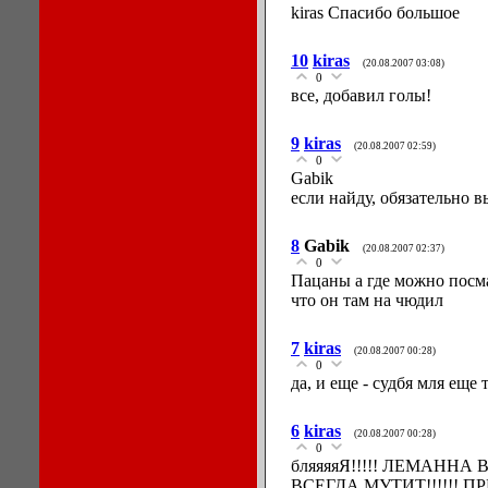
kiras Спасибо большое
10
kiras
(20.08.2007 03:08)
0
все, добавил голы!
9
kiras
(20.08.2007 02:59)
0
Gabik
если найду, обязательно 
8
Gabik
(20.08.2007 02:37)
0
Пацаны а где можно посма
что он там на чюдил
7
kiras
(20.08.2007 00:28)
0
да, и еще - судбя мля еще т
6
kiras
(20.08.2007 00:28)
0
бляяяяЯ!!!!! ЛЕМАННА В
ВСЕГДА МУТИТ!!!!!! П