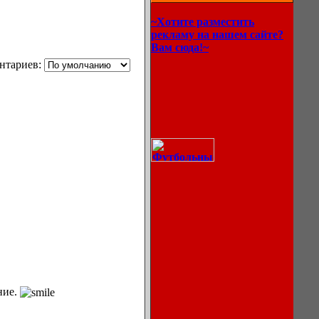
~Хотите разместить
рекламу на нашем сайте?
Вам сюда!~
нтариев:
Описание
ние.
процессов
охлаждения