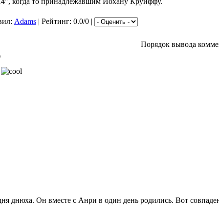
14", когда то принадлежавшим Йохану Круиффу.
вил:
Adams
| Рейтинг: 0.0/0 |
Порядок вывода комме
)
!
дня днюха. Он вместе с Анри в один день родились. Вот совпаде