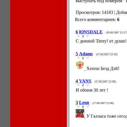
выступать под номером "
Просмотров: 14183 | Доба
Всего комментариев:
6
6
lONSDALE
(19.08.2007 12:57
0
С днюхой Tierry! от души
5
Adams
(17.08.2007 23:10)
0
Хеппи Безд Дэй!
4
VANS
(17.08.2007 22:09)
0
И обоим 30 лет !
3
Leon
(17.08.2007 22:00)
0
У Галласа тоже сего