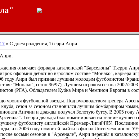
ала"
17
» С днем рождения, Тьерри Анри.
 Анри.
ождения отмечает форвард каталонской "Барселоны" Тьерри Анр
у игрок оформил дебют во взрослом составе "Монако", карьера и
996 году Анри был признан лучшим молодым футболистом Франц
таве "Монако", сезон 96/97), Лучшим игроком сезона 2002/200
истов (PFA), Обладателем Кубка Мира и Чемпион Европы в сос
до уровня футбольной звезды. Под руководством тренера Арсен
луба, сезон за сезоном становился лучшим бомбардиром команд
ионата Англии и дважды получал Золотую бутсу. В 2005 году 
Арсенала". Тьерри дважды был номинирован на звание лучшего ф
учшему футболисту английской Премьер-Лиги[4][5]. Последние 
нды, а в 2006 году помог ей выйти в финал Лиги чемпионов У
 после восьми сезонов в "Арсенале", Анри перешёл в каталонскую