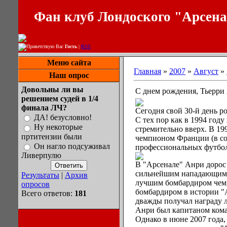
Фан клуб Лондоского "Арсен
Приветствую Вас
Гость
|
RSS
Меню сайта
Главная
»
2007
»
Август
»
Наш опрос
Довольны ли вы
С днем рождения, Тьерри
решением судей в 1/4
финала ЛЧ?
Сегодня свой 30-й день р
ДА! безусловно!
С тех пор как в 1994 год
Ну некоторые
стремительно вверх. В 1
пртитензии были
чемпионом Франции (в сос
Он нагло подсуживал
профессиональных футбол
Ливерпулю
В "Арсенале" Анри дорос 
сильнейшим нападающим к
Результаты
|
Архив
лучшим бомбардиром чемп
опросов
бомбардиром в истории "
Всего ответов:
181
дважды получал награду л
Анри был капитаном кома
Однако в июне 2007 года,