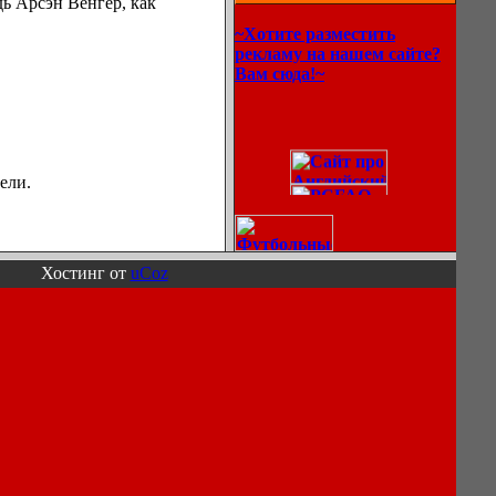
дь Арсэн Венгер, как
~Хотите разместить
рекламу на нашем сайте?
Вам сюда!~
ели.
Хостинг от
uCoz
Описание
процессов
охлаждения
воздуха в
кондиционерах.