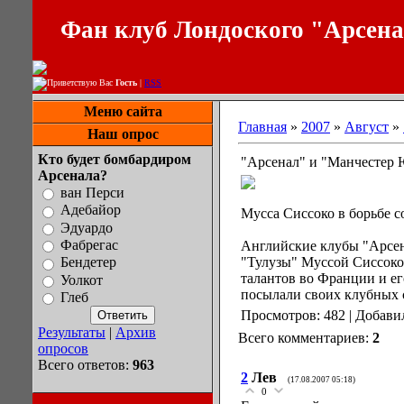
Фан клуб Лондоского "Арсен
Приветствую Вас
Гость
|
RSS
Меню сайта
Главная
»
2007
»
Август
»
Наш опрос
Кто будет бомбардиром
"Арсенал" и "Манчестер 
Арсенала?
ван Перси
Адебайор
Мусса Сиссоко в борьбе 
Эдуардо
Фабрегас
Английские клубы "Арсен
"Тулузы" Муссой Сиссоко
Бендетер
талантов во Франции и ег
Уолкот
посылали своих клубных с
Глеб
Просмотров: 482 | Добави
Результаты
|
Архив
Всего комментариев:
2
опросов
Всего ответов:
963
2
Лев
(17.08.2007 05:18)
0