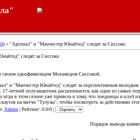
ала"
16
» "Арсенал" и "Манчестер Юнайтед" следят за Сиссоко
Юнайтед" следят за Сиссоко
со своим однофамильцем Мохамедом Сиссокой.
ал" и "Манчестер Юнайтед" следят за перспективным молодым
. 17-летний полузащитник расценивается, как один из самых п
о игра в этом сезоне уже привела к тому, что лондонцы и клуб и
каутов на матчи "Тулузы", чтобы посмотреть за действиями этог
л:
Adams
| Рейтинг: 0.0/0 |
Порядок вывода комме