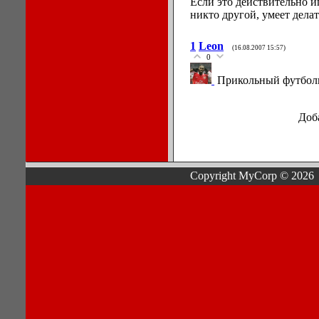
Если это действительно и
никто другой, умеет делат
1
Leon
(16.08.2007 15:57)
0
Прикольный футболи
Доб
Copyright MyCorp © 2026