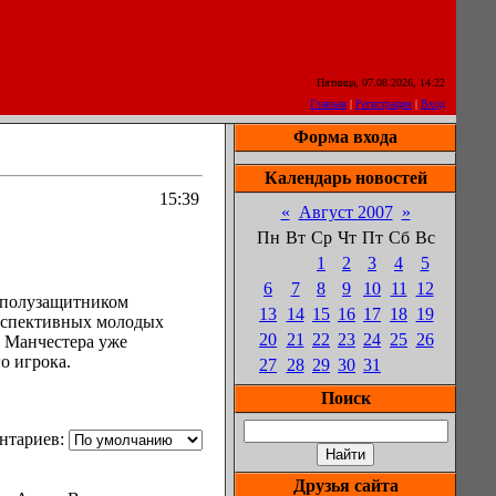
Пятница, 07.08.2026, 14:22
Главная
|
Регистрация
|
Вход
Форма входа
Календарь новостей
15:39
«
Август 2007
»
Пн
Вт
Ср
Чт
Пт
Сб
Вс
1
2
3
4
5
6
7
8
9
10
11
12
 полузащитником
13
14
15
16
17
18
19
ерспективных молодых
20
21
22
23
24
25
26
з Манчестера уже
о игрока.
27
28
29
30
31
Поиск
нтариев:
Друзья сайта