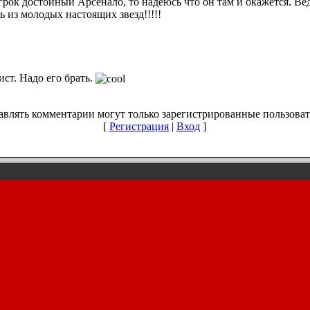
грок достойный Арсенало, то надеюсь что он там и окажется. Ве
ь из молодых настоящих звезд!!!!!
ст. Надо его брать.
авлять комментарии могут только зарегистрированные пользоват
[
Регистрация
|
Вход
]