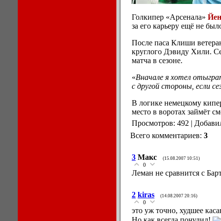
Голкипер «Арсенала»
Йен
за его
карьеру ещё
не был
После паса Клиши ветера
круглого Дэвиду Хили. 
матча
в сезоне.
«
Вначале
я хотел отыгра
с другой
стороны, если се
В логике немецкому кип
место
в воротах
займёт см
Просмотров: 492 | Добави
Всего комментариев:
3
3
Макс
(15.08.2007 10:51)
0
Леман не сравнится с Ба
2
kiras
(14.08.2007 20:16)
0
это уж точно, худшее каса
Но как всегда почудил!