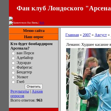
Фан клуб Лондоского "Арсен
Приветствую Вас
Гость
|
RSS
Меню сайта
Главная
»
2007
»
Август
»
Наш опрос
Кто будет бомбардиром
Леманн: Худшее касание в
Арсенала?
ван Перси
Адебайор
Эдуардо
Фабрегас
Бендетер
Уолкот
Глеб
Результаты
|
Архив
опросов
Всего ответов:
963