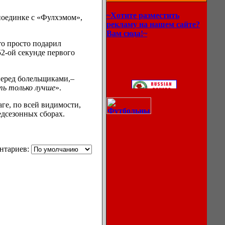
~Хотите разместить
поединке
с «Фулхэмом»,
рекламу на нашем сайте?
Вам сюда!~
о просто подарил
52-ой секунде
первого
еред
болельщиками,–
ть только лучше
».
ге,
по всей видимости,
едсезонных
сборах.
нтариев: