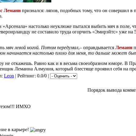
с Леманн
признался: ляпов, подобных тому, что
он совершил
в 
о.
н «Арсенала» настолько неуклюже пытался выбить мяч
в поле,
чт
Североирландцу
не составило
труда огорчить «Эмирэйтс» уже на
ть
мяч левой ногой. Потом передумал
,–
оправдывается
Леманн
п
зон начинается настолько плохо для меня, то дальше может бы
еру
не откажешь.
Равно как и
в весьма
своеобразном юморе.
В Пра
енщик Леманна Алмуния, который блестяще проявил себя
на пр
л:
Leon
| Рейтинг: 0.0/0 |
Порядок вывода комме
ртезом!!! ИМХО
ние в карьере!