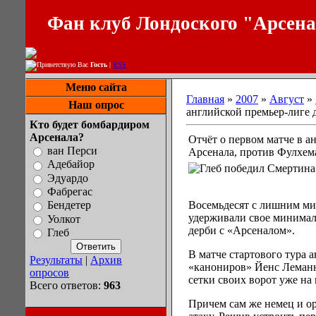
Фан клуб Лондоского "Арсен
Приветствую Вас
Гость
|
RSS
Меню сайта
Главная
»
2007
»
Август
»
Наш опрос
английской премьер-лиге 
Кто будет бомбардиром
Арсенала?
Отчёт о первом матче в а
ван Перси
Арсенала, против Фулхем
Адебайор
Эдуардо
Фабрегас
Восемьдесят с лишним м
Бендетер
удерживали свое минимал
Уолкот
дерби с «Арсеналом».
Глеб
В матче стартового тура 
Результаты
|
Архив
«канониров» Йенс Леман
опросов
сетки своих ворот уже на
Всего ответов:
963
Причем сам же немец и о