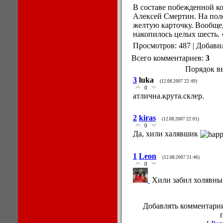
В составе побежденной к
Алексей Смертин. На поле
желтую карточку. Вообще
накопилось целых шесть.
Просмотров: 487 | Добави
Всего комментариев:
3
Порядок в
3
luka
(12.08.2007 22:49)
0
атлична.крута.склер.
2
kiras
(12.08.2007 22:01)
0
Да, хили халявшик
1
Leon
(12.08.2007 21:46)
0
Хили забил холявный
Добавлять комментарии