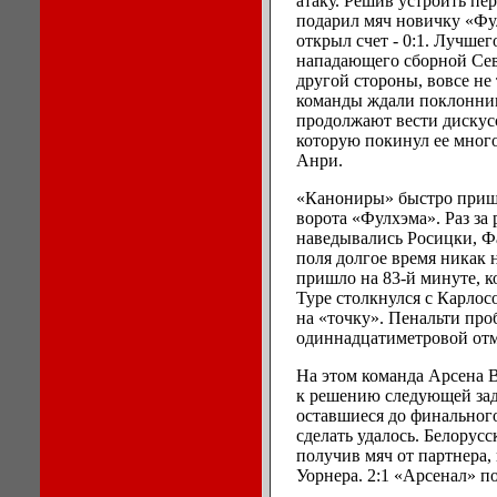
атаку. Решив устроить пе
подарил мяч новичку «Ф
открыл счет - 0:1. Лучшег
нападающего сборной Сев
другой стороны, вовсе не
команды ждали поклонник
продолжают вести дискус
которую покинул ее мног
Анри.
«Канониры» быстро пришл
ворота «Фулхэма». Раз за
наведывались Росицки, Фа
поля долгое время никак 
пришло на 83-й минуте, 
Туре столкнулся с Карлосо
на «точку». Пенальти пр
одиннадцатиметровой отме
На этом команда Арсена В
к решению следующей зад
оставшиеся до финального
сделать удалось. Белору
получив мяч от партнера,
Уорнера. 2:1 «Арсенал» п