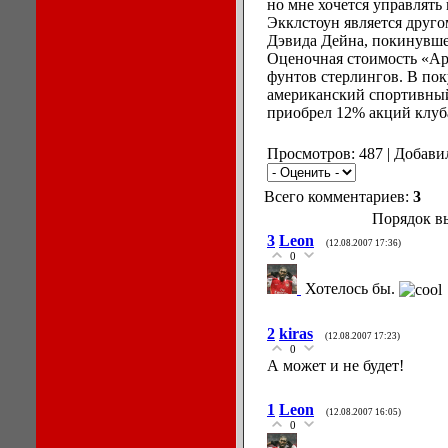
но мне хочется управлять
Экклстоун является друг
Дэвида Дейна, покинувше
Оценочная стоимость «Ар
фунтов стерлингов. В пок
американский спортивный
приобрел 12% акций клуб
Просмотров: 487 | Добави
Всего комментариев:
3
Порядок в
3
Leon
(12.08.2007 17:36)
0
Хотелось бы.
2
kiras
(12.08.2007 17:23)
0
А может и не будет!
1
Leon
(12.08.2007 16:05)
0