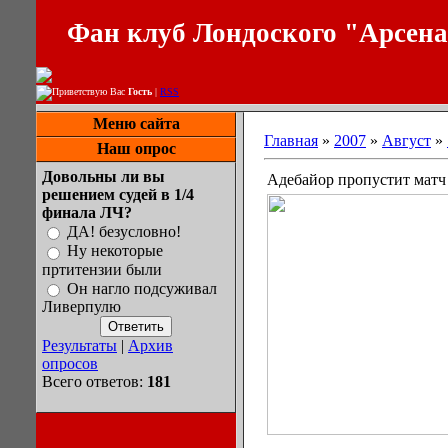
Фан клуб Лондоского "Арсен
Приветствую Вас
Гость
|
RSS
Меню сайта
Главная
»
2007
»
Август
»
Наш опрос
Довольны ли вы
Адебайор пропустит матч
решением судей в 1/4
финала ЛЧ?
ДА! безусловно!
Ну некоторые
пртитензии были
Он нагло подсуживал
Ливерпулю
Результаты
|
Архив
опросов
Всего ответов:
181