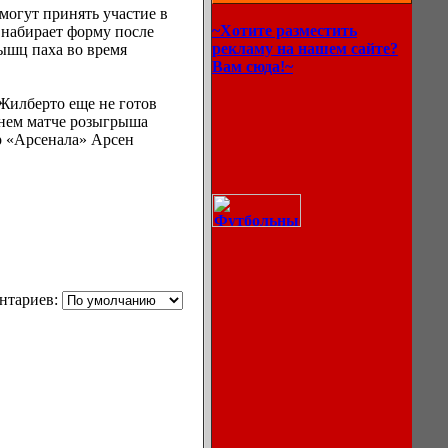
могут принять участие в
~Хотите разместить
 набирает форму после
рекламу на нашем сайте?
ышц паха во время
Вам сюда!~
Жилберто еще не готов
днем матче розыгрыша
ер «Арсенала» Арсен
нтариев:
Описание
процессов
охлаждения