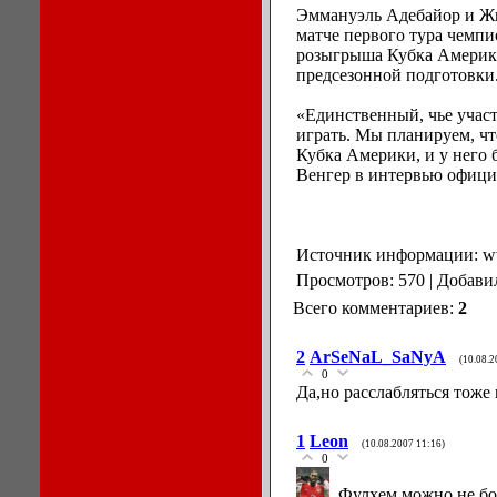
Эммануэль Адебайор и Жи
матче первого тура чемп
розыгрыша Кубка Америки
предсезонной подготовки
«Единственный, чье учас
играть. Мы планируем, чт
Кубка Америки, и у него 
Венгер в интервью офици
Источник информации: ww
Просмотров: 570 | Добави
Всего комментариев:
2
2
ArSeNaL_SaNyA
(10.08.2
0
Да,но расслабляться тоже 
1
Leon
(10.08.2007 11:16)
0
Фулхем можно не бо