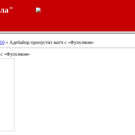
ала"
10
» Адебайор пропустит матч с «Фулхэмом»
 с «Фулхэмом»