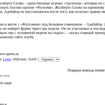
лберто Силва – единственные игроки «Арсенала», которые не с
ионата Англии против «Фулхэма». Жилберто Силва по-прежнему
, Адебайор не восстановился после того, как получил травму м
.
тие в матче с «Фулхэмом» под большим сомнением, – Адебайор. 
о он наберет форму через три недели. Он не участвовал в после
было три с половиной недели на отдых», – сказал главный трен
альному сайту клуба.
w.sports.ru
л:
Leon
| Рейтинг: 0.0/0 |
Порядок вывода комме
007 16:59)
не надо
ятся.