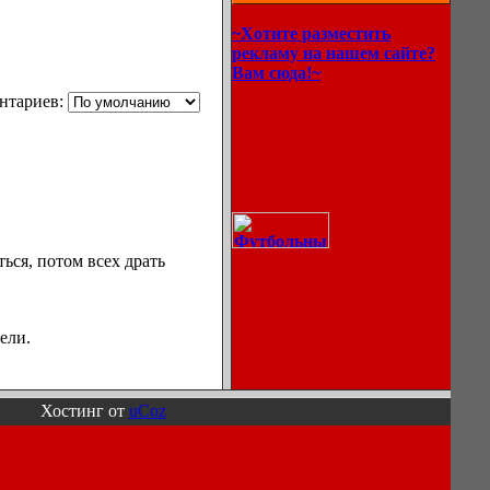
~Хотите разместить
рекламу на нашем сайте?
Вам сюда!~
нтариев:
ься, потом всех драть
ели.
Хостинг от
uCoz
Описание
процессов
охлаждения