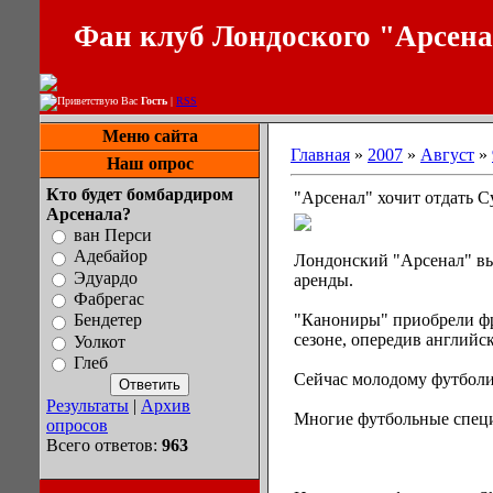
Фан клуб Лондоского "Арсен
Приветствую Вас
Гость
|
RSS
Меню сайта
Главная
»
2007
»
Август
»
Наш опрос
Кто будет бомбардиром
"Арсенал" хочит отдать С
Арсенала?
ван Перси
Адебайор
Лондонский "Арсенал" вы
Эдуардо
аренды.
Фабрегас
"Канониры" приобрели фр
Бендетер
сезоне, опередив английс
Уолкот
Глеб
Сейчас молодому футболис
Результаты
|
Архив
Многие футбольные специ
опросов
Всего ответов:
963