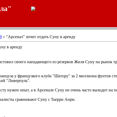
ала"
9
» "Арсенал" хочит отдать Суну в аренду
уну в аренду
стовил своего нападающего из резервов Жиля Суну на рынок т
анцуза у французкого клуба "Шатору" за 2 миллиона фунтов ст
кий "Ливерпуль".
ту нужен опыт, а в Арсенале Суну не очень часто выходит на п
алисты сравнивают Суну с Тьерри Анри.