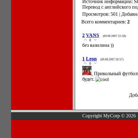
Источник информации: Sk
Перевод с английского по
Просмотров: 501 | Добави
Всего комментариев:
2
2
VANS
(09.08.2007 22:58)
0
без вазилина ))
1
Leon
(09.08.2007 20:57)
0
Прикольный футболис
будет.
Доб
Copyright MyCorp © 2026