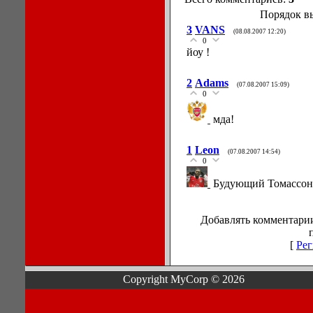
Порядок в
3
VANS
(08.08.2007 12:20)
0
йоу !
2
Adams
(07.08.2007 15:09)
0
мда!
1
Leon
(07.08.2007 14:54)
0
Будующий Томассон
Добавлять комментарии
[
Рег
Copyright MyCorp © 2026