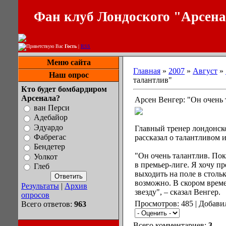
Фан клуб Лондоского "Арсен
Приветствую Вас
Гость
|
RSS
Меню сайта
Главная
»
2007
»
Август
»
Наш опрос
талантлив"
Кто будет бомбардиром
Арсенала?
Арсен Венгер: "Он очень 
ван Перси
Адебайор
Эдуардо
Главный тренер лондонск
Фабрегас
рассказал о талантливом 
Бендетер
"Он очень талантлив. Пок
Уолкот
в премьер-лиге. Я хочу п
Глеб
выходить на поле в стольк
возможно. В скором врем
Результаты
|
Архив
звезду", – сказал Венгер.
опросов
Просмотров: 485 | Добави
Всего ответов:
963
Всего комментариев:
3