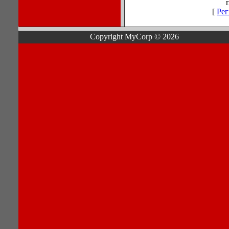
[
Рег
Copyright MyCorp © 2026