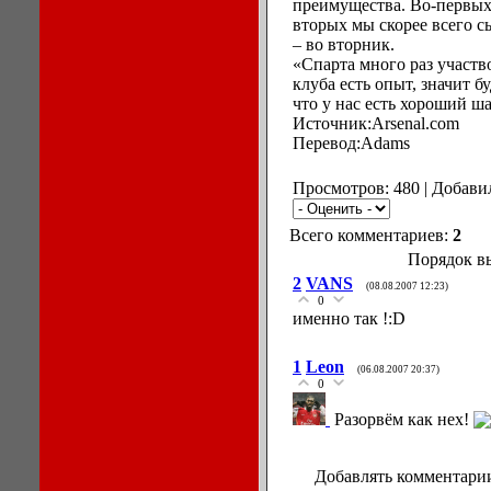
преимущества. Во-первых,
вторых мы скорее всего с
– во вторник.
«Спарта много раз участв
клуба есть опыт, значит б
что у нас есть хороший ш
Источник:Arsenal.com
Перевод:Adams
Просмотров: 480 | Добави
Всего комментариев:
2
Порядок в
2
VANS
(08.08.2007 12:23)
0
именно так !:D
1
Leon
(06.08.2007 20:37)
0
Разорвём как нех!
Добавлять комментарии