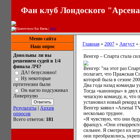
Фан клуб Лондоского "Арсен
Приветствую Вас
Гость
|
RSS
Меню сайта
Главная
»
2007
»
Август
»
Наш опрос
Довольны ли вы
Венгер – Спарта стала сил
решением судей в 1/4
финала ЛЧ?
Венгер: "на этот раз Спар
ДА! безусловно!
полагает, что Пражская С
Ну некоторые
которой была в сезоне 200
пртитензии были
Два года назад команды у
Он нагло подсуживал
Тогда «канониры» в двух 
Ливерпулю
чешскую команду, и, что 
установил новый рекорд к
Венгер заявил «Arsenal TV 
Результаты
|
Архив
несколько труднее.
опросов
«Я чувствую, что они буду
Всего ответов:
181
француз. «Они откорректи
сильнее. Я смотрел их игр
они преобразились, укреп