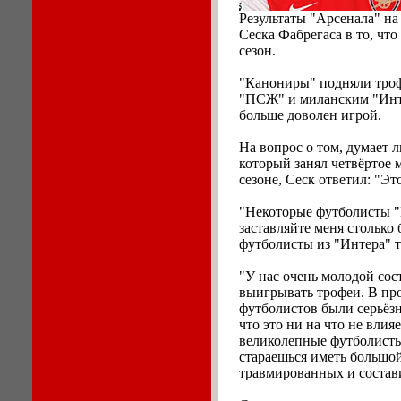
Результаты "Арсенала" на
Сеска Фабрегаса в то, чт
сезон.
"Канониры" подняли троф
"ПСЖ" и миланским "Инте
больше доволен игрой.
На вопрос о том, думает л
который занял четвёртое 
сезоне, Сеск ответил: "Эт
"Некоторые футболисты "
заставляйте меня столько 
футболисты из "Интера" та
"У нас очень молодой сос
выигрывать трофеи. В пр
футболистов были серьёзн
что это ни на что не влияе
великолепные футболисты 
стараешься иметь большой
травмированных и состав