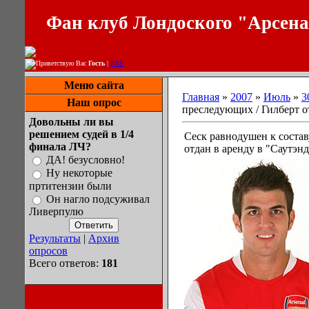
Фан клуб Лондоского "Арсен
Приветствую Вас
Гость
|
RSS
Меню сайта
Главная
»
2007
»
Июль
»
3
Наш опрос
преследующих / Гилберт о
Довольны ли вы
решением судей в 1/4
Сеск равнодушен к состав
финала ЛЧ?
отдан в аренду в "Саутэнд
ДА! безусловно!
Ну некоторые
пртитензии были
Он нагло подсуживал
Ливерпулю
Результаты
|
Архив
опросов
Всего ответов:
181