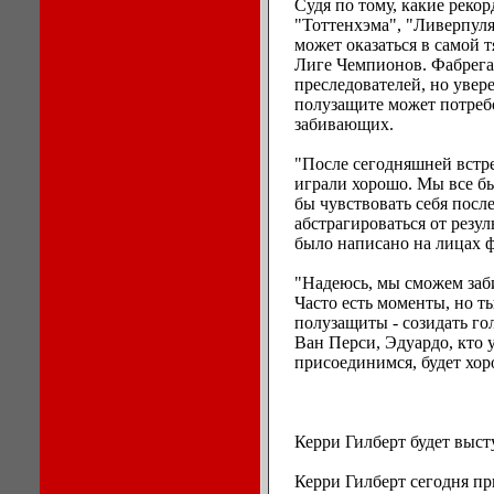
Судя по тому, какие реко
"Тоттенхэма", "Ливерпуля
может оказаться в самой т
Лиге Чемпионов. Фабрега
преследователей, но увер
полузащите может потребо
забивающих.
"После сегодняшней встре
играли хорошо. Мы все бы
бы чувствовать себя посл
абстрагироваться от резул
было написано на лицах 
"Надеюсь, мы сможем заби
Часто есть моменты, но ты
полузащиты - созидать гол
Ван Перси, Эдуардо, кто 
присоединимся, будет хор
Керри Гилберт будет выст
Керри Гилберт сегодня п