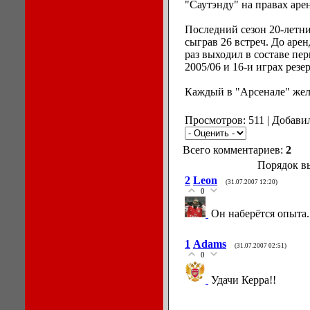
"Саутэнду" на правах аре
Последний сезон 20-летн
сыграв 26 встреч. До аре
раз выходил в составе пе
2005/06 и 16-и играх резер
Каждый в "Арсенале" жела
Просмотров: 511 | Добави
Всего комментариев:
2
Порядок в
2
Leon
(31.07.2007 12:20)
0
Он наберётся опыта.
1
Adams
(31.07.2007 02:51)
0
Удачи Керра!!