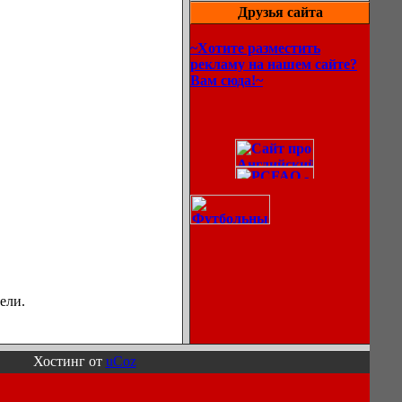
Друзья сайта
~Хотите разместить
рекламу на нашем сайте?
Вам сюда!~
ели.
Описание
процессов
Хостинг от
uCoz
охлаждения
воздуха в