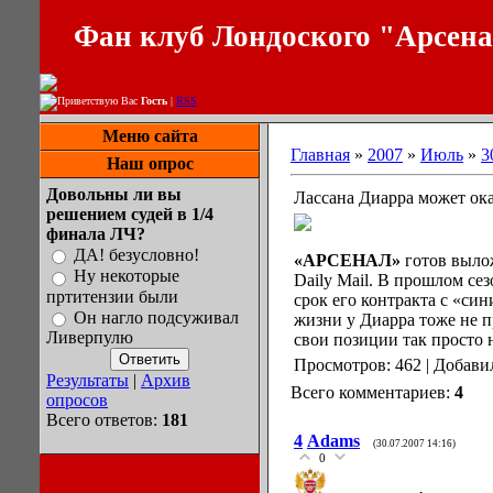
Фан клуб Лондоского "Арсен
Приветствую Вас
Гость
|
RSS
Меню сайта
Главная
»
2007
»
Июль
»
3
Наш опрос
Довольны ли вы
Лассана Диарра может ока
решением судей в 1/4
финала ЛЧ?
ДА! безусловно!
«АРСЕНАЛ»
готов вылож
Ну некоторые
Daily Mail. В прошлом с
пртитензии были
срок его контракта с «си
Он нагло подсуживал
жизни у Диарра тоже не 
Ливерпулю
свои позиции так просто н
Просмотров: 462 | Добави
Результаты
|
Архив
Всего комментариев:
4
опросов
Всего ответов:
181
4
Adams
(30.07.2007 14:16)
0