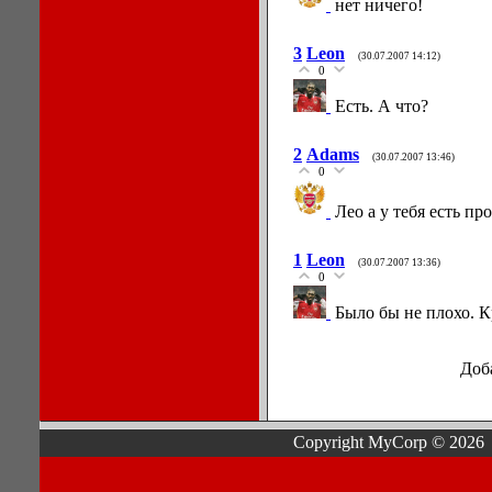
нет ничего!
3
Leon
(30.07.2007 14:12)
0
Есть. А что?
2
Adams
(30.07.2007 13:46)
0
Лео а у тебя есть п
1
Leon
(30.07.2007 13:36)
0
Было бы не плохо. К
Доб
Copyright MyCorp © 2026