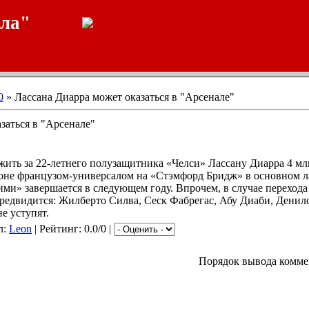
ала"
0
» Лассана Диарра может оказаться в "Арсенале"
заться в "Арсенале"
ить за 22-летнего полузащитника «Челси» Лассану Диарра 4 мл
езоне французом-универсалом на «Стэмфорд Бридж» в основном 
ними» завершается в следующем году. Впрочем, в случае перехода
предвидится: Жилберто Силва, Сеск Фабрегас, Абу Диаби, Дени
е уступят.
л:
Leon
| Рейтинг: 0.0/0 |
Порядок вывода комме