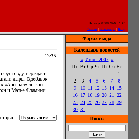
Пятница, 07.08.2026, 01:42
Главная
|
Регистрация
|
Вход
Форма входа
Календарь новостей
13:35
«
Июль 2007
»
Пн
Вт
Ср
Чт
Пт
Сб
Вс
н фунтов, утверждает
1
латали дыры. Вдобавок
2
3
4
5
6
7
8
 в «Арсенал» легкой
9
10
11
12
13
14
15
лсон и Матье Фламини
16
17
18
19
20
21
22
23
24
25
26
27
28
29
30
31
нтариев:
Поиск