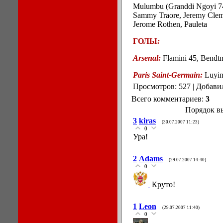
Mulumbu (Granddi Ngoyi 7
Sammy Traore, Jeremy Cleme
Jerome Rothen, Pauleta
ГОЛЫ
:
Arsenal
:
Flamini 45, Bendtn
Paris
Saint-Germain:
Luyin
Просмотров: 527 | Добави
Всего комментариев:
3
Порядок в
3
kiras
(30.07.2007 11:23)
0
Ура!
2
Adams
(29.07.2007 14:40)
0
Круто!
1
Leon
(29.07.2007 11:40)
0