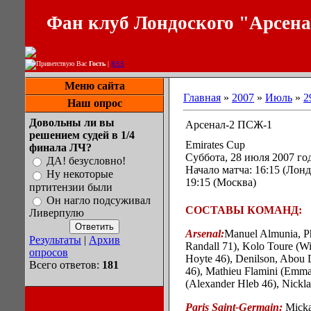
Фан клуб Лондоского "Арсен
Приветствую Вас
Гость
|
RSS
Меню сайта
Главная
»
2007
»
Июль
»
2
Наш опрос
Довольны ли вы
Арсенал-2 ПСЖ-1
решением судей в 1/4
Emirates Cup
финала ЛЧ?
Суббота,
28 июля
2007 го
ДА! безусловно!
Начало матча: 16:15 (Лонд
Ну некоторые
19:15 (Москва)
пртитензии были
Он нагло подсуживал
СОСТАВЫ КОМАНД:
Ливерпулю
Arsenal:
Manuel Almunia, Ph
Результаты
|
Архив
Randall 71), Kolo Toure (Wi
опросов
Hoyte 46), Denilson, Abou 
Всего ответов:
181
46), Mathieu Flamini (Emma
(Alexander Hleb 46), Nickl
Paris
Saint-Germain:
Micka