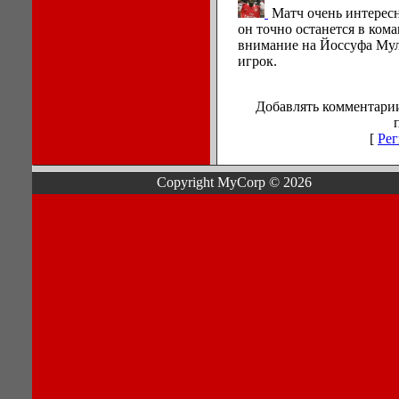
Матч очень интерес
он точно останется в ком
внимание на Йоссуфа Мул
игрок.
Добавлять комментарии
[
Рег
Copyright MyCorp © 2026