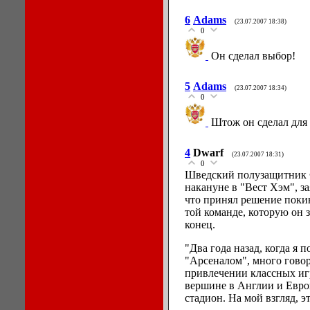
6
Adams
(23.07.2007 18:38)
0
Он сделал выбор!
5
Adams
(23.07.2007 18:34)
0
Штож он сделал для с
4
Dwarf
(23.07.2007 18:31)
0
Шведский полузащитник 
накануне в "Вест Хэм", 
что принял решение покин
той команде, которую он 
конец.
"Два года назад, когда я 
"Арсеналом", много говор
привлечении классных игр
вершине в Англии и Евро
стадион. На мой взгляд, э