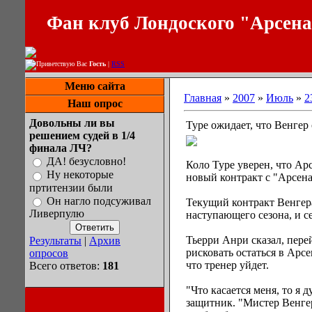
Фан клуб Лондоского "Арсен
Приветствую Вас
Гость
|
RSS
Меню сайта
Главная
»
2007
»
Июль
»
2
Наш опрос
Довольны ли вы
Туре ожидает, что Венгер 
решением судей в 1/4
финала ЛЧ?
ДА! безусловно!
Коло Туре уверен, что Ар
Ну некоторые
новый контракт с "Арсен
пртитензии были
Он нагло подсуживал
Текущий контракт Венгера
Ливерпулю
наступающего сезона, и с
Тьерри Анри сказал, пере
Результаты
|
Архив
рисковать остаться в Арсе
опросов
что тренер уйдет.
Всего ответов:
181
"Что касается меня, то я д
защитник. "Мистер Венгер