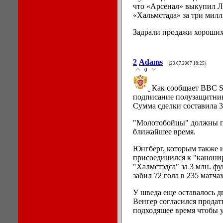
что «Арсенал» выкупил Л
«Хальмстада» за три милл
Задрали продажи хороших и
2
Adams
(23.07.2007 18:25)
0
Как сообщает BBC Sp
подписание полузащитни
Сумма сделки составила 3
"Молотобойцы" должны п
ближайшее время.
Юнгберг, которым также 
присоединился к "канонир
"Халмстэдса" за 3 млн. фу
забил 72 гола в 235 матчах
У шведа еще оставалось д
Венгер согласился продат
подходящее время чтобы у