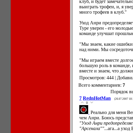
клуб, и будет замечательн
выиграть трофеи, и, я ув
много трофеев в клуб."
Уход Анри предопределяет
Туре уверен - его молоды
команде улучшат прошлые
"Мы знаем, какие ошибки
над ними. Мы сосредоточи
"Мы играем вместе долго
большую роль в команде,
вместе и знаем, что должн
Просмотров: 444 | Добави
Всего комментариев:
7
Порядок в
7
RednHotMan
(26.07.2007 18:
0
Реально для меня Ве
чем Анри. Боюсь представи
"Уход Анри предопределяе
"Арсенала""
...ага...а уход