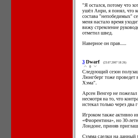
"Я остался, потому что хо
ушёл Анри, я понял, что 
состава "непобедимых" сез
меня настало время уходи
вижу стремление руководс
отметил швед.
Наверное он прав.....
3
Dwarf
(23.07.2007 18:26)
0
Следующий сезон полуза
Люнгберг тоже проведет в
Хэма".
Арсен Венгер не пожелал 
несмотря на то, что конт
истекал только через два г
Игроком также активно ин
«Фиорентина», но 30-летн
Лондоне, приняв приглаш
Сумма сделки на данный 