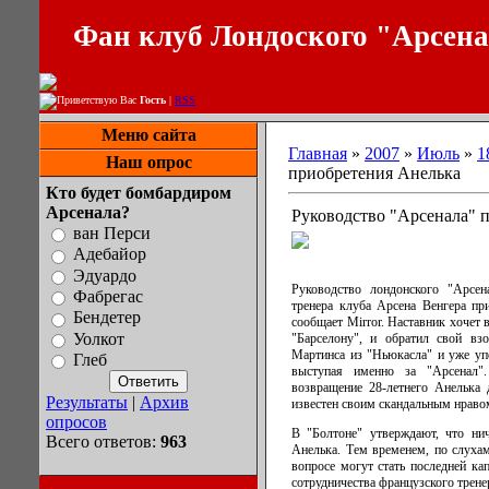
Фан клуб Лондоского "Арсен
Приветствую Вас
Гость
|
RSS
Меню сайта
Главная
»
2007
»
Июль
»
1
Наш опрос
приобретения Анелька
Кто будет бомбардиром
Арсенала?
Руководство "Арсенала" 
ван Перси
Адебайор
Эдуардо
Руководство лондонского "Арсен
Фабрегас
тренера клуба Арсена Венгера пр
Бендетер
сообщает Mirror. Наставник хочет
Уолкот
"Барселону", и обратил свой вз
Мартинса из "Ньюкасла" и уже уп
Глеб
выступая именно за "Арсенал"
возвращение 28-летнего Анелька 
Результаты
|
Архив
известен своим скандальным нраво
опросов
В "Болтоне" утверждают, что ни
Всего ответов:
963
Анелька. Тем временем, по слухам
вопросе могут стать последней ка
сотрудничества французского трене