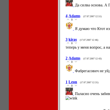
Да силва основа. А 
4
Adams
(17.07.2007 12:51)
0
Я думаю что Ктот из
3
kiras
(17.07.2007 12:46)
0
теперь у меня вопрос, а н
2
Adams
(17.07.2007 12:43)
0
Фабрегасович не уйд
1
Leon
(17.07.2007 12:31)
0
Паласио очень забив