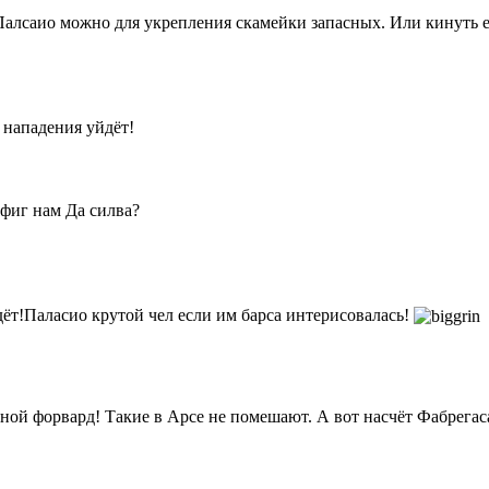
Палсаио можно для укрепления скамейки запасных. Или кинуть е
 нападения уйдёт!
афиг нам Да силва?
ёт!Паласио крутой чел если им барса интерисовалась!
ной форвард! Такие в Арсе не помешают. А вот насчёт Фабрегас