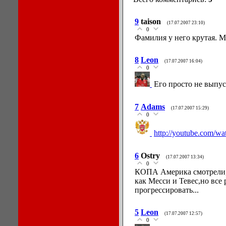
9
taison
(17.07.2007 23:10)
0
Фамилия у него крутая. Мо
8
Leon
(17.07.2007 16:04)
0
Его просто не выпу
7
Adams
(17.07.2007 15:29)
0
http://youtube.com
6
Ostry
(17.07.2007 13:34)
0
КОПА Америка смотрели,с
как Месси и Тевес,но все 
прогрессировать...
5
Leon
(17.07.2007 12:57)
0