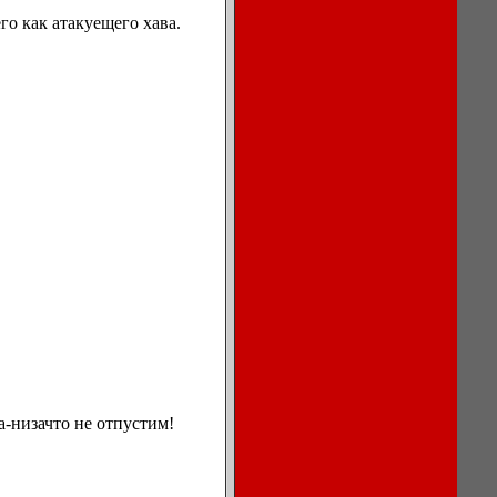
го как атакуещего хава.
Описание
процессов
охлаждения
воздуха в
кондиционерах.
Ноутбуки,
мониторы,
компьютеры
Игры для
компьютера
а-низачто не отпустим!
и КПК
Сеть, сетевое
обеспечение
Бесплатный