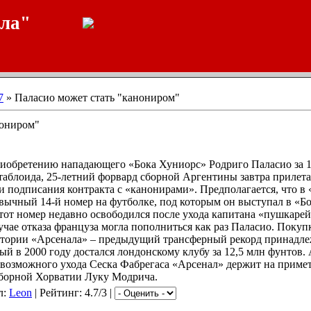
ала"
7
» Паласио может стать "канониром"
нониром"
иобретению нападающего «Бока Хуниорс» Родриго Паласио за 1
аблоида, 25-летний форвард сборной Аргентины завтра прилета
 подписания контракта с «канонирами». Предполагается, что в
вычный 14-й номер на футболке, под которым он выступал в «Б
тот номер недавно освободился после ухода капитана «пушкаре
лучае отказа француза могла пополниться как раз Паласио. Покуп
стории «Арсенала» – предыдущий трансферный рекорд принадл
ый в 2000 году достался лондонскому клубу за 12,5 млн фунтов.
й возможного ухода Сеска Фабрегаса «Арсенал» держит на приме
сборной Хорватии Луку Модрича.
л:
Leon
| Рейтинг: 4.7/3 |