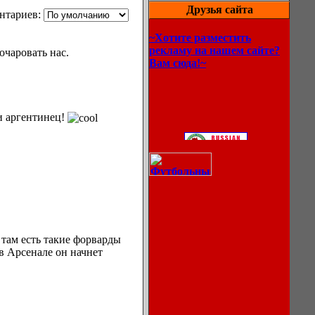
Друзья сайта
нтариев:
~Хотите разместить
рекламу на нашем сайте?
очаровать нас.
Вам сюда!~
и аргентинец!
там есть такие форварды
 в Арсенале он начнет