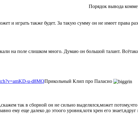
Порядок вывода комме
жет и играть также будет. За такую сумму он не имеет права раз
скали на поле слишком много. Думаю он большой талант. Всётак
/watch?v=amKD-u-d8MQ
Прикольный Клип про Паласио
кажем так в сборной он не сильно выделялся,может потому,что 
равно ему еще далеко до этоого уровня,хотя хрен его знает,вдруг