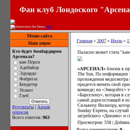
Фан клуб Лондоского "Арсен
Приветствую Вас
Гость
|
RSS
Меню сайта
Главная
»
2007
»
Июль
»
1
Наш опрос
Кто будет бомбардиром
Паласио может стать "ка
Арсенала?
ван Перси
Адебайор
«АРСЕНАЛ»
близок к пр
Эдуардо
The Sun. По информации т
Фабрегас
прохождения медосмотра и
придется менять свой при
Бендетер
команде; на «Эмирэйтс» э
Уолкот
«Барселону», которая в с
Глеб
самой дорогостоящей в и
Сильвену Вильтору, котор
Результаты
|
Архив
Sunday Express, на случа
опросов
загребского «Динамо» и 
Всего ответов:
963
Просмотров: 558 | Добави
Всего комментариев:
9