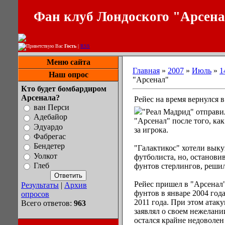
Фан клуб Лондоского "Арсен
Приветствую Вас
Гость
|
RSS
Меню сайта
Главная
»
2007
»
Июль
»
1
Наш опрос
"Арсенал"
Кто будет бомбардиром
Арсенала?
Рейес на время вернулся 
ван Перси
"Реал Мадрид" отправи
Адебайор
"Арсенал" после того, ка
Эдуардо
за игрока.
Фабрегас
Бендетер
"Галактикос" хотели выку
Уолкот
футболиста, но, останови
Глеб
фунтов стерлингов, реши
Рейес пришел в "Арсенал"
Результаты
|
Архив
фунтов в январе 2004 года
опросов
2011 года. При этом ата
Всего ответов:
963
заявлял о своем нежелании
остался крайне недоволен