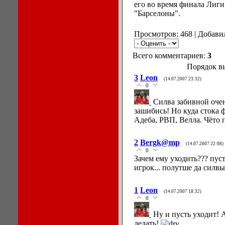
его во время финала Лиги
"Барселоны".
Просмотров: 468 | Добави
Всего комментариев:
3
Порядок в
3
Leon
(14.07.2007 23:32)
0
Силва забивной очен
зашибись! Но куда стока 
Адеба, РВП, Велла. Чёто 
2
Bergk@mp
(14.07.2007 22:08)
0
Зачем ему уходить??? пус
игрок... полутше да силв
1
Leon
(14.07.2007 18:32)
0
Ну и пусть уходит! 
делать!