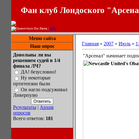
Фан клуб Лондоского "Арсен
Приветствую Вас
Гость
|
RSS
Меню сайта
Главная
»
2007
»
Июль
»
1
Наш опрос
Довольны ли вы
"Арсенал" начинает подп
решением судей в 1/4
финала ЛЧ?
ДА! безусловно!
Ну некоторые
пртитензии были
Он нагло подсуживал
Ливерпулю
Результаты
|
Архив
опросов
Всего ответов:
181