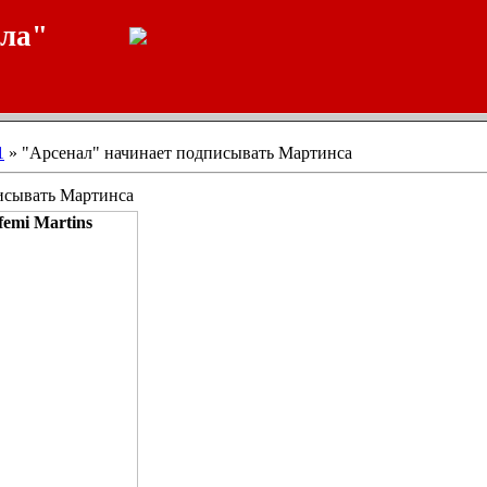
ала"
1
» "Арсенал" начинает подписывать Мартинса
исывать Мартинса