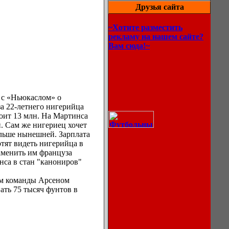
Друзья сайта
~Хотите разместить
рекламу на нашем сайте?
Вам сюда!~
 с «Ньюкаслом» о
за 22-летнего нигерийца
оит 13 млн. На Мартинса
н. Сам же нигериец хочет
ольше нынешней. Зарплата
отят видеть нигерийца в
аменить им француза
нса в стан "канониров"
ом команды Арсеном
ать 75 тысяч фунтов в
Описание
процессов