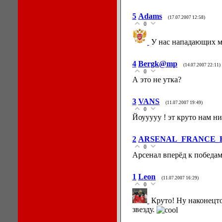
5
Adams
(17.07.2007 12:58)
0
У нас нападающих м
4
Bergk@mp
(14.07.2007 22:11)
0
А это не утка?
3
VANS
(11.07.2007 19:49)
0
Йоууууу ! эт круто нам н
2
ARSENAL_FRANCE_
0
Арсенал вперёд к победам !!
1
Leon
(11.07.2007 16:29)
0
Круто! Ну наконецто
звезду.