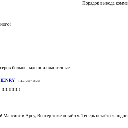
Порядок вывода комме
ного!
игеров больше надо они пластичные
HENRY
(11.07.2007 18:20)
!!!!!!!!!!!
! Мартинс в Арсу, Венгер тоже остаётся. Теперь остаёться подп