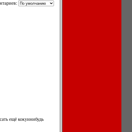
нтариев:
охлаждения
воздуха в
кондиционерах.
Ноутбуки,
мониторы,
компьютеры
Игры для
компьютера
и КПК
Сеть, сетевое
обеспечение
Бесплатный
софт для
компьютеров
Как
отремонтировать
компьютер?
исать ещё кокуинибудь
Мы продаем
кромкооблицовочное
оборудование