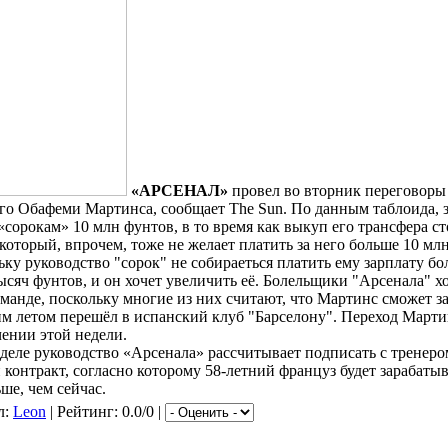
«АРСЕНАЛ»
провел во вторник переговоры
го Обафеми Мартинса, сообщает
The
Sun
. По данным таблоида, 
орокам» 10 млн фунтов, в то время как выкуп его трансфера ст
который, впрочем, тоже не желает платить за него больше 10 мл
ьку руководство "сорок" не собираеться платить ему зарплату б
ысяч фунтов, и он хочет увеличить её. Болельщики "Арсенала" х
манде, поскольку многие из них считают, что Мартинс сможет з
м летом перешёл в испанский клуб "Барселону". Переход Марти
чении этой недели.
еделе руководство «Арсенала» рассчитывает подписать с тренер
контракт, согласно которому 58-летний француз будет зарабатыв
ше, чем сейчас.
л:
Leon
| Рейтинг: 0.0/0 |