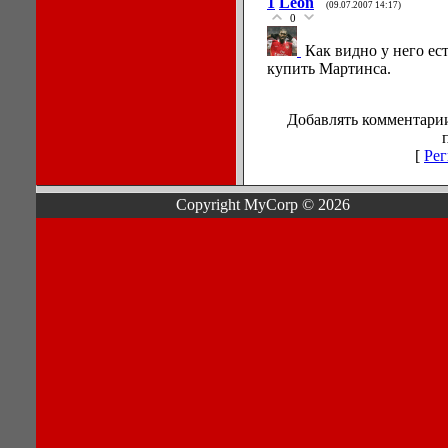
1
Leon
(09.07.2007 14:17)
0
Как видно у него ест
купить Мартинса.
Добавлять комментарии
[
Рег
Copyright MyCorp © 2026