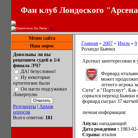
Фан клуб Лондоского "Арсен
Приветствую Вас
Гость
|
RSS
Меню сайта
Главная
»
2007
»
Июль
»
9
Наш опрос
Роландо Бьянки
Довольны ли вы
решением судей в 1/4
Арсенал заинтересован в 
финала ЛЧ?
ДА! безусловно!
Форвард итальян
Ну некоторые
может продолжить
пртитензии были
летнего игрока 
Он нагло подсуживал
Сити" и "Портсмут". Как 
Ливерпулю
сорвался переход Бьянки 
форвард сыграл 37 матчей 
Результаты
|
Архив
опросов
личная информация:
Всего ответов:
181
Апула:
нападающий
Дата рождения :
1983-02
Страна:
италия