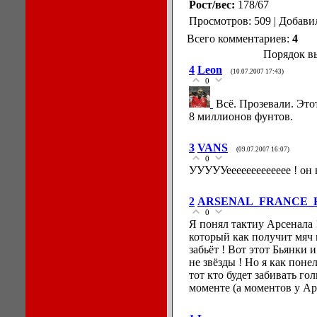
Рост/вес:
178/67
Просмотров: 509 | Добави
Всего комментариев:
4
Порядок в
4
Leon
(10.07.2007 17:43)
0
Всё. Прозевали. Это
8 миллионов фунтов.
3
VANS
(09.07.2007 16:07)
0
УУУУУеееееееееееее ! он 
2
ARSENAL_FRANCE_
0
Я понял тактиу Арсенала 
который как получит мяч 
забьёт ! Вот этот Бьянки 
не звёзды ! Но я как поне
тот кто будет забивать го
моменте (а моментов у А