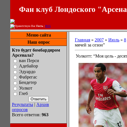
Фан клуб Лондоского "Арсен
Приветствую Вас
Гость
|
RSS
Меню сайта
Главная
»
2007
»
Июль
»
8
Наш опрос
мячей за сезон”
Кто будет бомбардиром
Арсенала?
Уолкотт: “Моя цель - деся
ван Перси
Адебайор
Эдуардо
Фабрегас
Бендетер
Уолкот
Глеб
Результаты
|
Архив
опросов
Всего ответов:
963