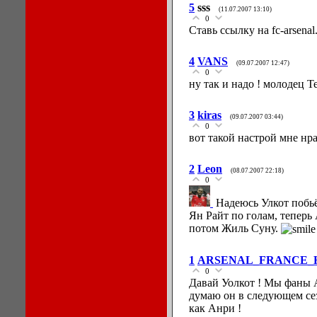
5
sss
(11.07.2007 13:10)
0
Ставь ссылку на fc-arsena
4
VANS
(09.07.2007 12:47)
0
ну так и надо ! молодец Те
3
kiras
(09.07.2007 03:44)
0
вот такой настрой мне нр
2
Leon
(08.07.2007 22:18)
0
Надеюсь Улкот побь
Ян Райт по голам, теперь 
потом Жиль Суну.
1
ARSENAL_FRANCE_
0
Давай Уолкот ! Мы фаны А
думаю он в следующем сез
как Анри !