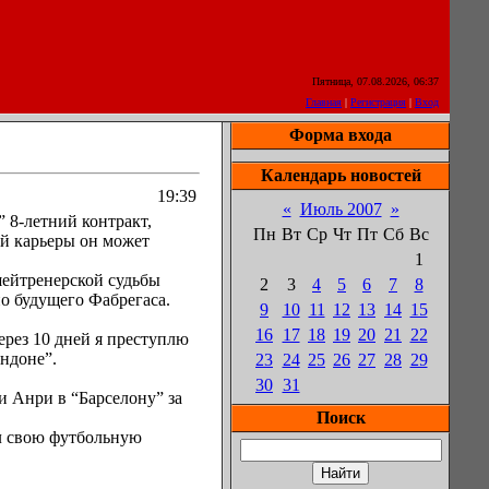
Пятница, 07.08.2026, 06:37
Главная
|
Регистрация
|
Вход
Форма входа
Календарь новостей
19:39
«
Июль 2007
»
 8-летний контракт,
Пн
Вт
Ср
Чт
Пт
Сб
Вс
ой карьеры он может
1
шейтренерской судьбы
2
3
4
5
6
7
8
о будущего Фабрегаса.
9
10
11
12
13
14
15
16
17
18
19
20
21
22
ерез 10 дней я преступлю
ондоне”.
23
24
25
26
27
28
29
30
31
и Анри в “Барселону” за
Поиск
ал свою футбольную