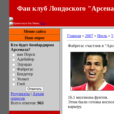
Фан клуб Лондоского "Арсен
Приветствую Вас
Гость
|
RSS
Меню сайта
Главная
»
2007
»
Июль
»
5
Наш опрос
Кто будет бомбардиром
Фабрегас счастлив в “Арс
Арсенала?
ван Перси
Адебайор
Эдуардо
Фабрегас
Бендетер
Уолкот
Глеб
Результаты
|
Архив
16.1 миллиона фунтов.
опросов
Этим были готовы восполь
Всего ответов:
963
карьеру.