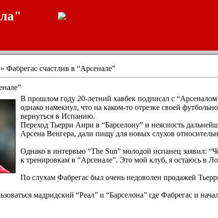
ала"
» Фабрегас счастлив в “Арсенале”
енале”
В прошлом году 20-летний хавбек подписал с “Арсеналом”
однако намекнул, что на каком-то отрезке своей футбольн
вернуться в Испанию.
Переход Тьерри Анри в “Барселону” и неясность дальней
Арсена Венгера, дали пищу для новых слухов относительн
Однако в интервью “The Sun” молодой испанец заявил: “Ч
к тренировкам в “Арсенале”. Это мой клуб, я остаюсь в Л
По слухам Фабрегас был очень недоволен продажей Тьерр
зоваться мадридский “Реал” и “Барселона” где Фабрегас и нач