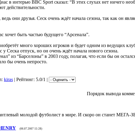
иас в интерью BBC Sport сказал: “В этих слухах нет ничего нео
ют действительности.
, ведь они друзья. Сеск очень ждёт начала сезона, так как он яв
ас хочет быть частью будущего “Арсенала”.
риобретёт много хороших игроков и будет одним из ведущих клу
 у Сеска отпуск, но он очень ждёт начала нового сезона.
ал” из “Барселоны” в 2003 году, полагая, что если бы он осталс
ыло бы очень непросто.
л:
kiras
| Рейтинг: 5.0/1 |
Порядок вывода комме
антлевый молодой футболист в мире. И скоро он станет МЕГА-
HENRY
(06.07.2007 15:28)