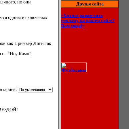
бычного, но они
Друзья сайта
~Хотите разместить
ляется одним из ключевых
рекламу на нашем сайте?
Вам сюда!~
бов как Примьер-Лиги так
я на “Ноу Камп”,
нтариев:
ЗВЕЗДОЙ!
Описание