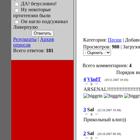
ДА! безусловно!
Ну некоторые
пртитензии были
Он нагло подсуживал
Ливерпулю
Результаты
|
Архив
Категория:
Песни
| Добав
опросов
Просмотров:
988
| Загрузо
Всего ответов:
181
Всего комментариев:
4
Порядок в
4
VladT
(19.11.2007 19:43)
0
ARSENAL!!!!!!!!!!!!!!!!!!!!!!
3
Sal
(22.10.2007 19:48)
0
Прикольный клип))
2
Sal
(20.10.2007 00:30)
0