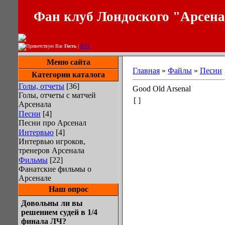
Фан клуб Лондоского "Арсен
Приветствую Вас
Гость
|
RSS
Меню сайта
Главная
»
Файлы
»
Песни
Категории каталога
Голы, отчеты
[36]
Good Old Arsenal
Голы, отчеты с матчей
[ ]
Арсенала
Песни
[4]
Песни про Арсенал
Интервью
[4]
Интервью игроков,
тренеров Арсенала
Фильмы
[22]
Фанатские фильмы о
Арсенале
Наш опрос
Довольны ли вы
решением судей в 1/4
финала ЛЧ?